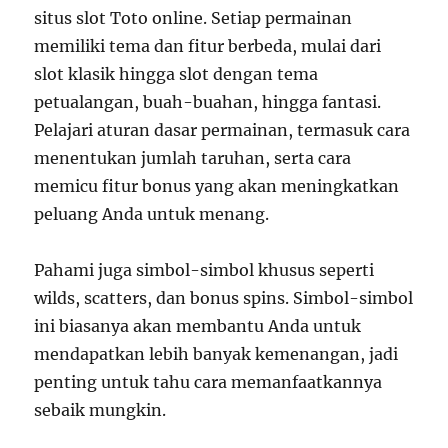
situs slot Toto online. Setiap permainan
memiliki tema dan fitur berbeda, mulai dari
slot klasik hingga slot dengan tema
petualangan, buah-buahan, hingga fantasi.
Pelajari aturan dasar permainan, termasuk cara
menentukan jumlah taruhan, serta cara
memicu fitur bonus yang akan meningkatkan
peluang Anda untuk menang.
Pahami juga simbol-simbol khusus seperti
wilds, scatters, dan bonus spins. Simbol-simbol
ini biasanya akan membantu Anda untuk
mendapatkan lebih banyak kemenangan, jadi
penting untuk tahu cara memanfaatkannya
sebaik mungkin.