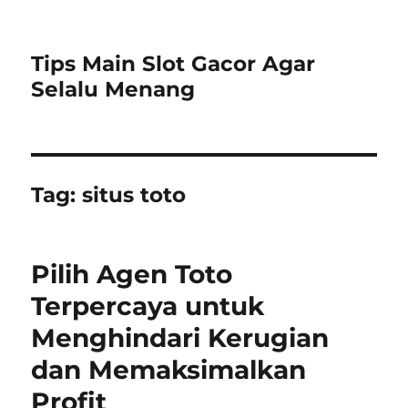
Tips Main Slot Gacor Agar
Selalu Menang
Tag:
situs toto
Pilih Agen Toto
Terpercaya untuk
Menghindari Kerugian
dan Memaksimalkan
Profit