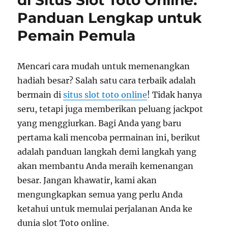
di Situs Slot Toto Online:
Hasil
Panduan Lengkap untuk
Konsisten
Pemain Pemula
Mencari cara mudah untuk memenangkan
hadiah besar? Salah satu cara terbaik adalah
bermain di
situs slot toto online
! Tidak hanya
seru, tetapi juga memberikan peluang jackpot
yang menggiurkan. Bagi Anda yang baru
pertama kali mencoba permainan ini, berikut
adalah panduan langkah demi langkah yang
akan membantu Anda meraih kemenangan
besar. Jangan khawatir, kami akan
mengungkapkan semua yang perlu Anda
ketahui untuk memulai perjalanan Anda ke
dunia slot Toto online.