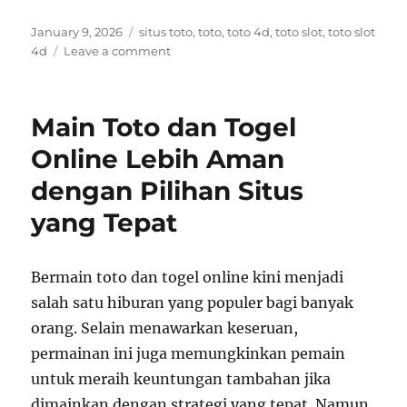
Posted
Tags
January 9, 2026
situs toto
,
toto
,
toto 4d
,
toto slot
,
toto slot
on
on
4d
Leave a comment
Main
Toto
Online
Main Toto dan Togel
Sekarang,
Sensasi
Online Lebih Aman
Seru
dengan Pilihan Situs
dan
Peluang
yang Tepat
Menang
Bikin
Nagih
Bermain toto dan togel online kini menjadi
salah satu hiburan yang populer bagi banyak
orang. Selain menawarkan keseruan,
permainan ini juga memungkinkan pemain
untuk meraih keuntungan tambahan jika
dimainkan dengan strategi yang tepat. Namun,