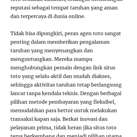
reputasi sebagai tempat taruhan yang aman
dan terpercaya di dunia online.
Tidak bisa dipungkiri, peran agen toto sangat
penting dalam memberikan pengalaman
taruhan yang menyenangkan dan
menguntungkan. Mereka mampu
menghubungkan pemain dengan link situs
toto yang selalu aktif dan mudah diakses,
sehingga aktivitas taruhan tetap berlangsung
lancar tanpa kendala teknis. Dengan berbagai
pilihan metode pembayaran yang fleksibel,
memudahkan para bettor untuk melakukan
transaksi kapan saja. Berkat inovasi dan
pelayanan prima, tidak heran jika situs toto
terus berkembang dan menjadi pilihan utama