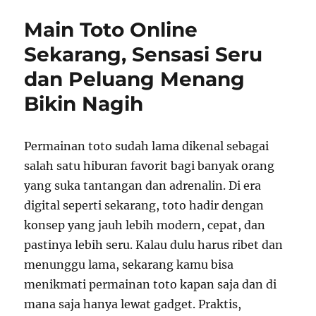
Besar
Main Toto Online
di
Situs
Sekarang, Sensasi Seru
Slot
dan Peluang Menang
Toto
Online:
Bikin Nagih
Panduan
Lengkap
untuk
Permainan toto sudah lama dikenal sebagai
Pemain
Pemula
salah satu hiburan favorit bagi banyak orang
yang suka tantangan dan adrenalin. Di era
digital seperti sekarang, toto hadir dengan
konsep yang jauh lebih modern, cepat, dan
pastinya lebih seru. Kalau dulu harus ribet dan
menunggu lama, sekarang kamu bisa
menikmati permainan toto kapan saja dan di
mana saja hanya lewat gadget. Praktis,