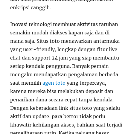
enkripsi canggih.
Inovasi teknologi membuat aktivitas taruhan
semakin mudah diakses kapan saja dan di
mana saja. Situs toto menawarkan antarmuka
yang user-friendly, lengkap dengan fitur live
chat dan support 24 jam yang siap membantu
setiap kendala pengguna. Banyak pemain
mengaku mendapatkan pengalaman berbeda
saat memilih
agen toto
yang terpercaya,
karena mereka bisa melakukan deposit dan
penarikan dana secara cepat tanpa kendala.
Dengan keberadaan link situs toto yang selalu
aktif dan update, para bettor tidak perlu
khawatir kehilangan akses, bahkan saat terjadi
pemeliharaan rutin. Ketika peluang besar