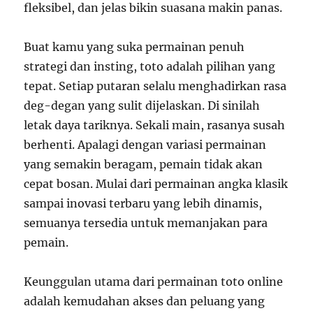
fleksibel, dan jelas bikin suasana makin panas.
Buat kamu yang suka permainan penuh
strategi dan insting, toto adalah pilihan yang
tepat. Setiap putaran selalu menghadirkan rasa
deg-degan yang sulit dijelaskan. Di sinilah
letak daya tariknya. Sekali main, rasanya susah
berhenti. Apalagi dengan variasi permainan
yang semakin beragam, pemain tidak akan
cepat bosan. Mulai dari permainan angka klasik
sampai inovasi terbaru yang lebih dinamis,
semuanya tersedia untuk memanjakan para
pemain.
Keunggulan utama dari permainan toto online
adalah kemudahan akses dan peluang yang