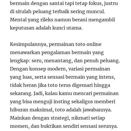
bermain dengan santai tapi tetap fokus, justru
di situlah peluang terbaik sering muncul.
Mental yang rileks namun berani mengambil
keputusan adalah kunci utama.
Kesimpulannya, permainan toto online
menawarkan pengalaman bermain yang
lengkap: seru, menantang, dan penuh peluang.
Dengan konsep modern, variasi permainan
yang luas, serta sensasi bermain yang intens,
tidak heran jika toto terus digemari hingga
sekarang. Jadi, kalau kamu mencari permainan
yang bisa menguji insting sekaligus memberi
hiburan maksimal, toto adalah jawabannya.
Mainkan dengan strategi, nikmati setiap
momen, dan buktikan sendiri sensasi serunya.