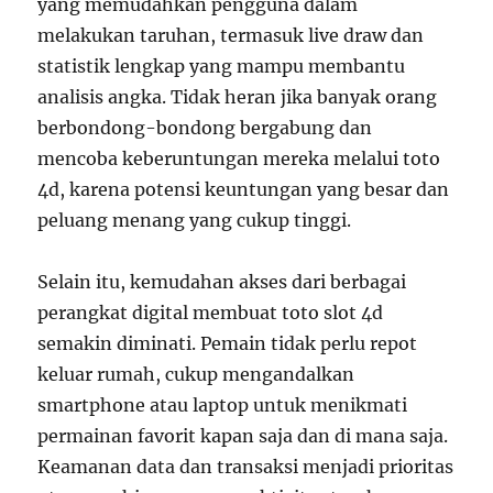
yang memudahkan pengguna dalam
melakukan taruhan, termasuk live draw dan
statistik lengkap yang mampu membantu
analisis angka. Tidak heran jika banyak orang
berbondong-bondong bergabung dan
mencoba keberuntungan mereka melalui toto
4d, karena potensi keuntungan yang besar dan
peluang menang yang cukup tinggi.
Selain itu, kemudahan akses dari berbagai
perangkat digital membuat toto slot 4d
semakin diminati. Pemain tidak perlu repot
keluar rumah, cukup mengandalkan
smartphone atau laptop untuk menikmati
permainan favorit kapan saja dan di mana saja.
Keamanan data dan transaksi menjadi prioritas