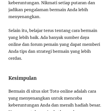
keberuntungan. Nikmati setiap putaran dan
jadikan pengalaman bermain Anda lebih
menyenangkan.
Selain itu, belajar terus tentang cara bermain
yang lebih baik. Ada banyak sumber daya
online dan forum pemain yang dapat memberi
Anda tips dan strategi bermain yang lebih
cerdas.
Kesimpulan
Bermain di situs slot Toto online adalah cara
yang menyenangkan untuk mencoba
keberuntungan Anda dan meraih hadiah besar.