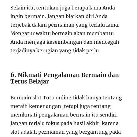
Selain itu, tentukan juga berapa lama Anda
ingin bermain. Jangan biarkan diri Anda
terjebak dalam permainan yang terlalu lama.
Mengatur waktu bermain akan membantu
Anda menjaga keseimbangan dan mencegah
terjadinya kerugian yang tidak perlu.
6.
Nikmati Pengalaman Bermain dan
Terus Belajar
Bermain slot Toto online tidak hanya tentang
meraih kemenangan, tetapi juga tentang
menikmati pengalaman bermain itu sendiri.
Jangan terlalu fokus pada hasil akhir, karena
slot adalah permainan yang bergantung pada