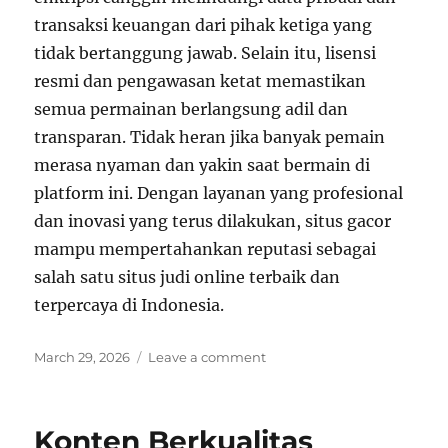
transaksi keuangan dari pihak ketiga yang
tidak bertanggung jawab. Selain itu, lisensi
resmi dan pengawasan ketat memastikan
semua permainan berlangsung adil dan
transparan. Tidak heran jika banyak pemain
merasa nyaman dan yakin saat bermain di
platform ini. Dengan layanan yang profesional
dan inovasi yang terus dilakukan, situs gacor
mampu mempertahankan reputasi sebagai
salah satu situs judi online terbaik dan
terpercaya di Indonesia.
Posted
on
March 29, 2026
Leave a comment
on
Kunci
Sukses
Membangun
Konten Berkualitas
dan