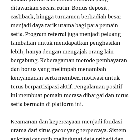
ditawarkan secara rutin. Bonus deposit,
cashback, hingga turnamen berhadiah besar
menjadi daya tarik utama bagi para pemain
setia. Program referral juga menjadi peluang
tambahan untuk mendapatkan penghasilan
lebih, hanya dengan mengajak orang lain
bergabung. Keberagaman metode pembayaran
dan bonus yang melimpah menambah
kenyamanan serta memberi motivasi untuk
terus berpartisipasi aktif. Pengalaman positif
ini membuat pemain merasa dihargai dan terus
setia bermain di platform ini.
Keamanan dan kepercayaan menjadi fondasi
utama dari situs gacor yang terpercaya. Sistem
enkripsi canggih melindungi data pribadi dan