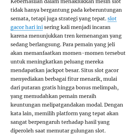
Keberhasilan dalam menaklukkan mesin slot
tidak hanya bergantung pada keberuntungan
semata, tetapi juga strategi yang tepat.
slot
gacor hari ini
sering kali menjadi incaran
karena menunjukkan tren kemenangan yang
sedang berlangsung. Para pemain yang jeli
akan memanfaatkan momen-momen tersebut
untuk meningkatkan peluang mereka
mendapatkan jackpot besar. Situs slot gacor
menyediakan berbagai fitur menarik, mulai
dari putaran gratis hingga bonus melimpah,
yang memudahkan pemain meraih
keuntungan melipatgandakan modal. Dengan
kata lain, memilih platform yang tepat akan
sangat berpengaruh terhadap hasil yang
diperoleh saat memutar gulungan slot.