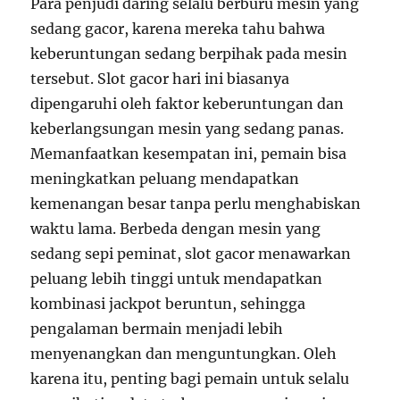
Para penjudi daring selalu berburu mesin yang
sedang gacor, karena mereka tahu bahwa
keberuntungan sedang berpihak pada mesin
tersebut. Slot gacor hari ini biasanya
dipengaruhi oleh faktor keberuntungan dan
keberlangsungan mesin yang sedang panas.
Memanfaatkan kesempatan ini, pemain bisa
meningkatkan peluang mendapatkan
kemenangan besar tanpa perlu menghabiskan
waktu lama. Berbeda dengan mesin yang
sedang sepi peminat, slot gacor menawarkan
peluang lebih tinggi untuk mendapatkan
kombinasi jackpot beruntun, sehingga
pengalaman bermain menjadi lebih
menyenangkan dan menguntungkan. Oleh
karena itu, penting bagi pemain untuk selalu