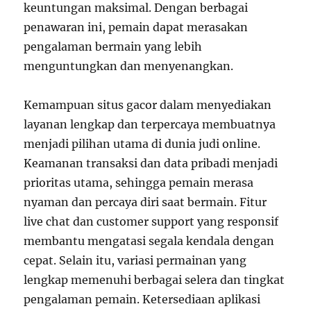
keuntungan maksimal. Dengan berbagai
penawaran ini, pemain dapat merasakan
pengalaman bermain yang lebih
menguntungkan dan menyenangkan.
Kemampuan situs gacor dalam menyediakan
layanan lengkap dan terpercaya membuatnya
menjadi pilihan utama di dunia judi online.
Keamanan transaksi dan data pribadi menjadi
prioritas utama, sehingga pemain merasa
nyaman dan percaya diri saat bermain. Fitur
live chat dan customer support yang responsif
membantu mengatasi segala kendala dengan
cepat. Selain itu, variasi permainan yang
lengkap memenuhi berbagai selera dan tingkat
pengalaman pemain. Ketersediaan aplikasi