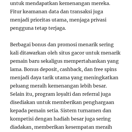
untuk mendapatkan kemenangan mereka.
Fitur keamanan data dan transaksi juga
menjadi prioritas utama, menjaga privasi
pengguna tetap terjaga.
Berbagai bonus dan promosi menarik sering
kali ditawarkan oleh situs gacor untuk menarik
pemain baru sekaligus mempertahankan yang
lama. Bonus deposit, cashback, dan free spins
menjadi daya tarik utama yang meningkatkan
peluang meraih kemenangan lebih besar.
Selain itu, program loyalti dan referral juga
disediakan untuk memberikan penghargaan
kepada pemain setia. Sistem turnamen dan
kompetisi dengan hadiah besar juga sering
diadakan, memberikan kesempatan meraih