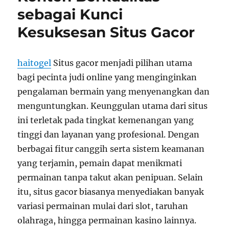
Mengelola
sebagai Kunci
Situs
Kesuksesan Situs Gacor
Gacor
yang
Stabil
dan
haitogel
Situs gacor menjadi pilihan utama
Terpercaya
bagi pecinta judi online yang menginginkan
pengalaman bermain yang menyenangkan dan
menguntungkan. Keunggulan utama dari situs
ini terletak pada tingkat kemenangan yang
tinggi dan layanan yang profesional. Dengan
berbagai fitur canggih serta sistem keamanan
yang terjamin, pemain dapat menikmati
permainan tanpa takut akan penipuan. Selain
itu, situs gacor biasanya menyediakan banyak
variasi permainan mulai dari slot, taruhan
olahraga, hingga permainan kasino lainnya.