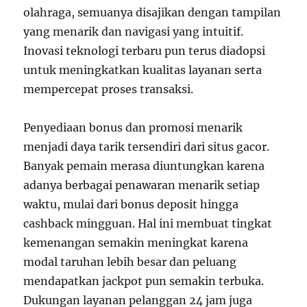
olahraga, semuanya disajikan dengan tampilan
yang menarik dan navigasi yang intuitif.
Inovasi teknologi terbaru pun terus diadopsi
untuk meningkatkan kualitas layanan serta
mempercepat proses transaksi.
Penyediaan bonus dan promosi menarik
menjadi daya tarik tersendiri dari situs gacor.
Banyak pemain merasa diuntungkan karena
adanya berbagai penawaran menarik setiap
waktu, mulai dari bonus deposit hingga
cashback mingguan. Hal ini membuat tingkat
kemenangan semakin meningkat karena
modal taruhan lebih besar dan peluang
mendapatkan jackpot pun semakin terbuka.
Dukungan layanan pelanggan 24 jam juga