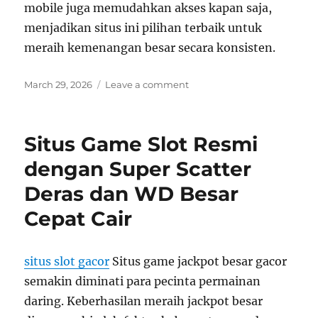
mobile juga memudahkan akses kapan saja,
menjadikan situs ini pilihan terbaik untuk
meraih kemenangan besar secara konsisten.
Posted
on
March 29, 2026
Leave a comment
on
Konten
Berkualitas
sebagai
Situs Game Slot Resmi
Kunci
Kesuksesan
dengan Super Scatter
Situs
Deras dan WD Besar
Gacor
Cepat Cair
situs slot gacor
Situs game jackpot besar gacor
semakin diminati para pecinta permainan
daring. Keberhasilan meraih jackpot besar