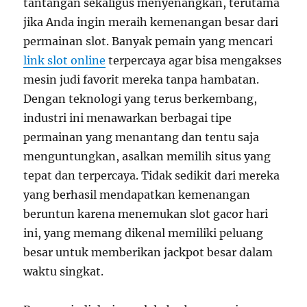
tantangan sekaligus menyenangkan, terutama
jika Anda ingin meraih kemenangan besar dari
permainan slot. Banyak pemain yang mencari
link slot online
terpercaya agar bisa mengakses
mesin judi favorit mereka tanpa hambatan.
Dengan teknologi yang terus berkembang,
industri ini menawarkan berbagai tipe
permainan yang menantang dan tentu saja
menguntungkan, asalkan memilih situs yang
tepat dan terpercaya. Tidak sedikit dari mereka
yang berhasil mendapatkan kemenangan
beruntun karena menemukan slot gacor hari
ini, yang memang dikenal memiliki peluang
besar untuk memberikan jackpot besar dalam
waktu singkat.