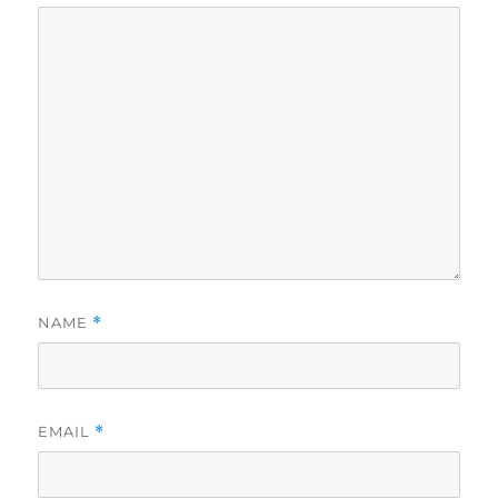
NAME
*
EMAIL
*