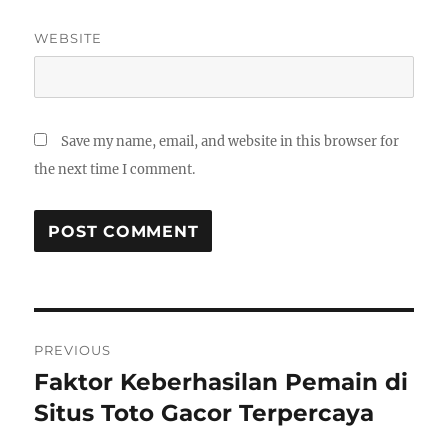
WEBSITE
Save my name, email, and website in this browser for
the next time I comment.
Post
PREVIOUS
navigation
Faktor Keberhasilan Pemain di
Previous
post:
Situs Toto Gacor Terpercaya