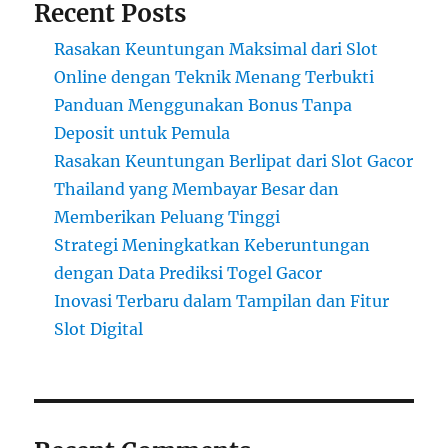
Recent Posts
Rasakan Keuntungan Maksimal dari Slot
Online dengan Teknik Menang Terbukti
Panduan Menggunakan Bonus Tanpa
Deposit untuk Pemula
Rasakan Keuntungan Berlipat dari Slot Gacor
Thailand yang Membayar Besar dan
Memberikan Peluang Tinggi
Strategi Meningkatkan Keberuntungan
dengan Data Prediksi Togel Gacor
Inovasi Terbaru dalam Tampilan dan Fitur
Slot Digital