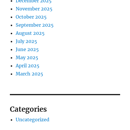
December 2025
November 2025
October 2025
September 2025
August 2025
July 2025
June 2025
May 2025
April 2025
March 2025
Categories
Uncategorized