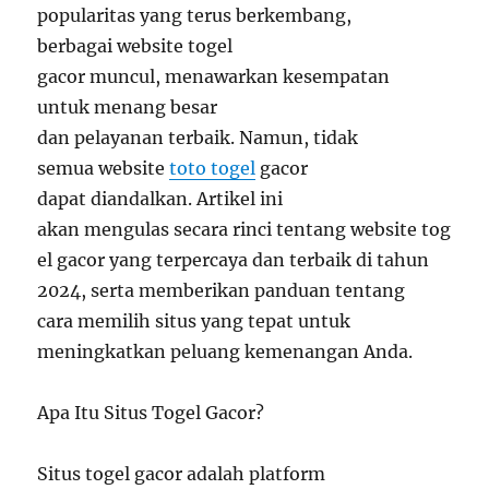
popularitas yang terus berkembang,
berbagai website togel
gacor muncul, menawarkan kesempatan
untuk menang besar
dan pelayanan terbaik. Namun, tidak
semua website
toto togel
gacor
dapat diandalkan. Artikel ini
akan mengulas secara rinci tentang website tog
el gacor yang terpercaya dan terbaik di tahun
2024, serta memberikan panduan tentang
cara memilih situs yang tepat untuk
meningkatkan peluang kemenangan Anda.
Apa Itu Situs Togel Gacor?
Situs togel gacor adalah platform