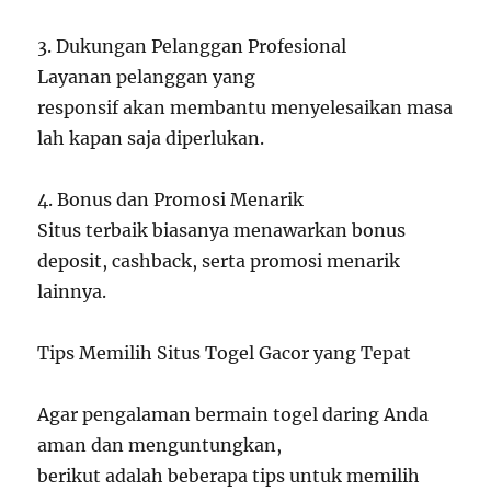
3. Dukungan Pelanggan Profesional
Layanan pelanggan yang
responsif akan membantu menyelesaikan masa
lah kapan saja diperlukan.
4. Bonus dan Promosi Menarik
Situs terbaik biasanya menawarkan bonus
deposit, cashback, serta promosi menarik
lainnya.
Tips Memilih Situs Togel Gacor yang Tepat
Agar pengalaman bermain togel daring Anda
aman dan menguntungkan,
berikut adalah beberapa tips untuk memilih