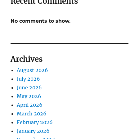
Recent Comments
No comments to show.
Archives
August 2026
July 2026
June 2026
May 2026
April 2026
March 2026
February 2026
January 2026