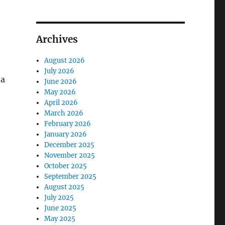
Archives
August 2026
July 2026
ta
June 2026
May 2026
April 2026
March 2026
February 2026
January 2026
December 2025
November 2025
October 2025
September 2025
August 2025
July 2025
June 2025
May 2025