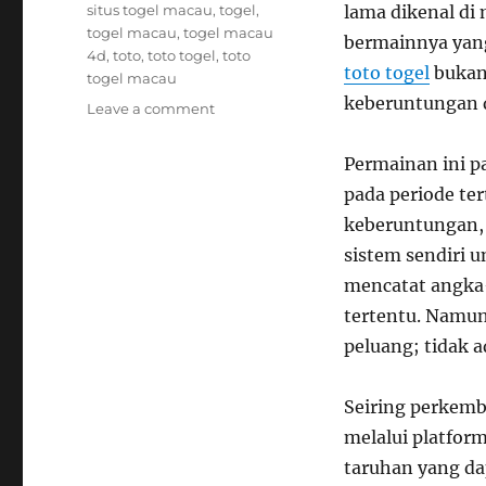
on
Tags
situs togel macau
,
togel
,
lama dikenal di 
togel macau
,
togel macau
bermainnya yan
4d
,
toto
,
toto togel
,
toto
toto togel
bukan 
togel macau
keberuntungan 
on
Leave a comment
Menyelami
Serunya
Permainan ini p
Toto
pada periode te
Togel:
Panduan
keberuntungan,
Santai
sistem sendiri 
untuk
mencatat angka
Pecinta
Judi
tertentu. Namun
Online
peluang; tidak 
Seiring perkemb
melalui platform
taruhan yang da