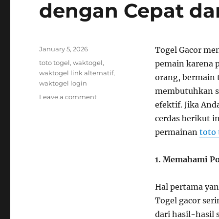
dengan Cepat dan
Posted
January 5, 2026
Togel Gacor men
on
Tags
toto togel
,
waktogel
,
pemain karena 
waktogel link alternatif
,
orang, bermain 
waktogel login
membutuhkan str
on
Leave a comment
efektif. Jika A
Cara
Cerdas
cerdas berikut 
Menang
permainan
toto 
Togel
Gacor
dengan
1. Memahami Po
Cepat
dan
Hal pertama yan
Efektif
Togel gacor seri
dari hasil-hasi