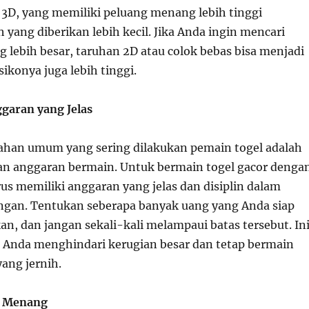
 3D, yang memiliki peluang menang lebih tinggi
yang diberikan lebih kecil. Jika Anda ingin mencari
 lebih besar, taruhan 2D atau colok bebas bisa menjadi
sikonya juga lebih tinggi.
garan yang Jelas
lahan umum yang sering dilakukan pemain togel adalah
n anggaran bermain. Untuk bermain togel gacor denga
us memiliki anggaran yang jelas dan disiplin dalam
gan. Tentukan seberapa banyak uang yang Anda siap
n, dan jangan sekali-kali melampaui batas tersebut. In
Anda menghindari kerugian besar dan tetap bermain
ang jernih.
t Menang