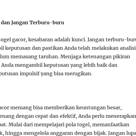
g dan Jangan Terburu-buru
ogel gacor, kesabaran adalah kunci. Jangan terburu-bur
 keputusan dan pastikan Anda telah melakukan analisi
elum memasang taruhan. Menjaga ketenangan pikiran
Anda mengambil keputusan yang lebih baik dan
utusan impulsif yang bisa merugikan.
gacor memang bisa memberikan keuntungan besar,
nang dengan cepat dan efektif, Anda perlu menerapka
pat. Mulai dari mempelajari pola togel, memanfaatkan
ik, hingga mengelola anggaran dengan bijak. Jangan lup