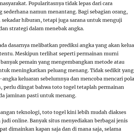
masyarakat. Popularitasnya tidak lepas dari cara
g sederhana namun menantang. Bagi sebagian orang,
sekadar hiburan, tetapi juga sarana untuk menguji
dan strategi dalam menebak angka.
ada dasarnya melibatkan prediksi angka yang akan kelua
rtentu. Meskipun terlihat seperti permainan murni
 banyak pemain yang mengembangkan metode atau
untuk meningkatkan peluang menang. Tidak sedikit yang
-angka keluaran sebelumnya dan mencoba mencari pol
, perlu diingat bahwa toto togel tetaplah permainan
ada jaminan pasti untuk menang.
angan teknologi, toto togel kini lebih mudah diakses
 judi online. Banyak situs menyediakan berbagai jenis
pat dimainkan kapan saja dan di mana saja, selama