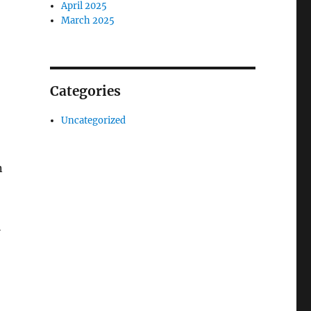
April 2025
March 2025
Categories
Uncategorized
n
i