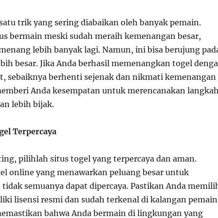
 satu trik yang sering diabaikan oleh banyak pemain.
rus bermain meski sudah meraih kemenangan besar,
menang lebih banyak lagi. Namun, ini bisa berujung pad
ebih besar. Jika Anda berhasil memenangkan togel deng
t, sebaiknya berhenti sejenak dan nikmati kemenangan
 memberi Anda kesempatan untuk merencanakan langka
n lebih bijak.
ogel Terpercaya
ing, pilihlah situs togel yang terpercaya dan aman.
gel online yang menawarkan peluang besar untuk
idak semuanya dapat dipercaya. Pastikan Anda memili
iki lisensi resmi dan sudah terkenal di kalangan pemain
 memastikan bahwa Anda bermain di lingkungan yang