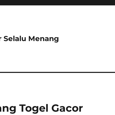
ar Selalu Menang
ang Togel Gacor