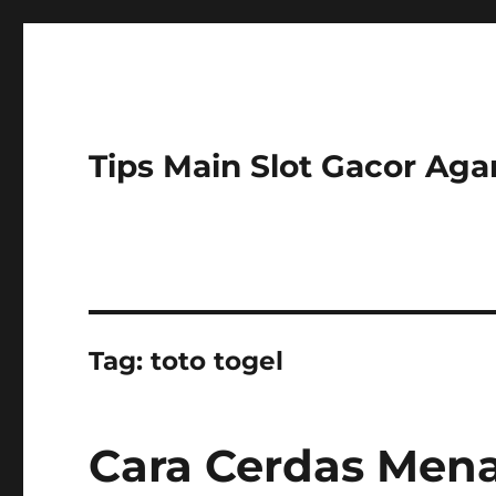
Tips Main Slot Gacor Ag
Tag:
toto togel
Cara Cerdas Men