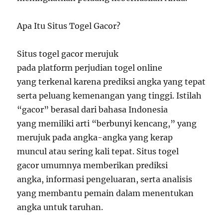
Apa Itu Situs Togel Gacor?
Situs togel gacor merujuk
pada platform perjudian togel online
yang terkenal karena prediksi angka yang tepat
serta peluang kemenangan yang tinggi. Istilah
“gacor” berasal dari bahasa Indonesia
yang memiliki arti “berbunyi kencang,” yang
merujuk pada angka-angka yang kerap
muncul atau sering kali tepat. Situs togel
gacor umumnya memberikan prediksi
angka, informasi pengeluaran, serta analisis
yang membantu pemain dalam menentukan
angka untuk taruhan.