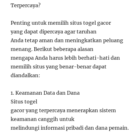
Terpercaya?
Penting untuk memilih situs togel gacor
yang dapat dipercaya agar taruhan
Anda tetap aman dan meningkatkan peluang
menang. Berikut beberapa alasan
mengapa Anda harus lebih berhati-hati dan
memilih situs yang benar-benar dapat
diandalkan:
1. Keamanan Data dan Dana
Situs togel
gacor yang terpercaya menerapkan sistem
keamanan canggih untuk
melindungi informasi pribadi dan dana pemain.