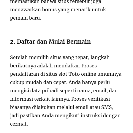
memastikan bahwa situs tersebut juga
menawarkan bonus yang menarik untuk
pemain baru.
2.
Daftar dan Mulai Bermain
Setelah memilih situs yang tepat, langkah
berikutnya adalah mendaftar. Proses
pendaftaran di situs slot Toto online umumnya
cukup mudah dan cepat. Anda hanya perlu
mengisi data pribadi seperti nama, email, dan
informasi terkait lainnya. Proses verifikasi
biasanya dilakukan melalui email atau SMS,
jadi pastikan Anda mengikuti instruksi dengan
cermat.