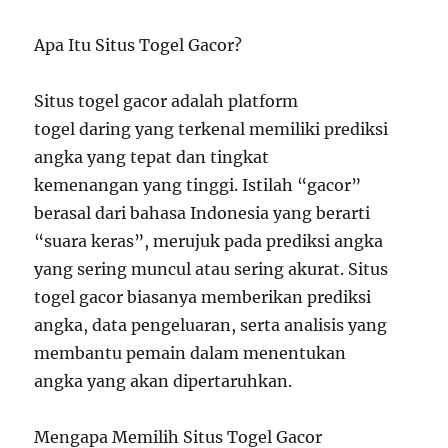
Apa Itu Situs Togel Gacor?
Situs togel gacor adalah platform
togel daring yang terkenal memiliki prediksi
angka yang tepat dan tingkat
kemenangan yang tinggi. Istilah “gacor”
berasal dari bahasa Indonesia yang berarti
“suara keras”, merujuk pada prediksi angka
yang sering muncul atau sering akurat. Situs
togel gacor biasanya memberikan prediksi
angka, data pengeluaran, serta analisis yang
membantu pemain dalam menentukan
angka yang akan dipertaruhkan.
Mengapa Memilih Situs Togel Gacor