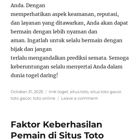
Anda. Dengan
memperhatikan aspek keamanan, reputasi,
dan layanan yang ditawarkan, Anda akan dapat
bermain dengan lebih nyaman dan
aman. Ingatlah untuk selalu bermain dengan
bijak dan jangan
terlalu mengandalkan prediksi semata. Semoga
keberuntungan selalu menyertai Anda dalam
dunia togel daring!
Posted
Tags
October 21, 2025
link togel
,
situs toto
,
situs toto gacor
,
on
on
toto gacor
,
toto online
Leave a comment
Mengapa
Situs
Toto
Faktor Keberhasilan
Gacor
Menjadi
Pemain di Situs Toto
Solusi