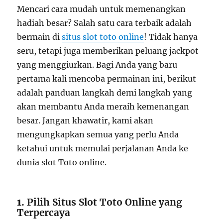
Mencari cara mudah untuk memenangkan
hadiah besar? Salah satu cara terbaik adalah
bermain di
situs slot toto online
! Tidak hanya
seru, tetapi juga memberikan peluang jackpot
yang menggiurkan. Bagi Anda yang baru
pertama kali mencoba permainan ini, berikut
adalah panduan langkah demi langkah yang
akan membantu Anda meraih kemenangan
besar. Jangan khawatir, kami akan
mengungkapkan semua yang perlu Anda
ketahui untuk memulai perjalanan Anda ke
dunia slot Toto online.
1.
Pilih Situs Slot Toto Online yang
Terpercaya