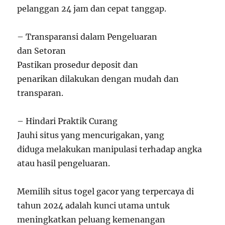
pelanggan 24 jam dan cepat tanggap.
– Transparansi dalam Pengeluaran
dan Setoran
Pastikan prosedur deposit dan
penarikan dilakukan dengan mudah dan
transparan.
– Hindari Praktik Curang
Jauhi situs yang mencurigakan, yang
diduga melakukan manipulasi terhadap angka
atau hasil pengeluaran.
Memilih situs togel gacor yang terpercaya di
tahun 2024 adalah kunci utama untuk
meningkatkan peluang kemenangan