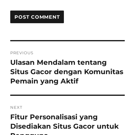
Post
PREVIOUS
navigation
Ulasan Mendalam tentang
Previous
post:
Situs Gacor dengan Komunitas
Pemain yang Aktif
NEXT
Fitur Personalisasi yang
Next
post:
Disediakan Situs Gacor untuk