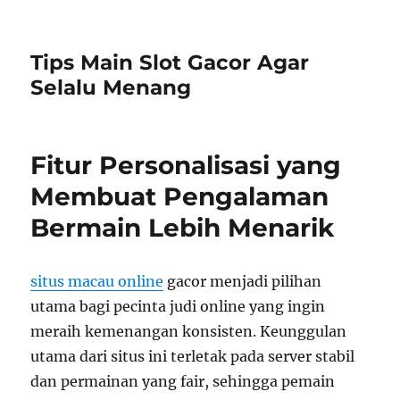
Tips Main Slot Gacor Agar
Selalu Menang
Fitur Personalisasi yang
Membuat Pengalaman
Bermain Lebih Menarik
situs macau online
gacor menjadi pilihan
utama bagi pecinta judi online yang ingin
meraih kemenangan konsisten. Keunggulan
utama dari situs ini terletak pada server stabil
dan permainan yang fair, sehingga pemain