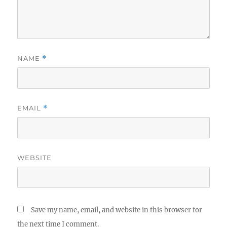
NAME
*
EMAIL
*
WEBSITE
Save my name, email, and website in this browser for
the next time I comment.