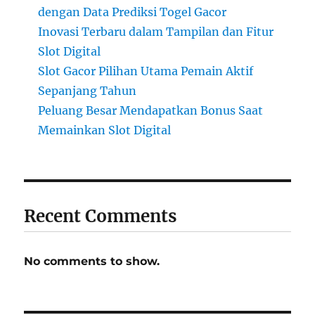
dengan Data Prediksi Togel Gacor
Inovasi Terbaru dalam Tampilan dan Fitur
Slot Digital
Slot Gacor Pilihan Utama Pemain Aktif
Sepanjang Tahun
Peluang Besar Mendapatkan Bonus Saat
Memainkan Slot Digital
Recent Comments
No comments to show.