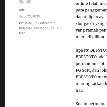
online telah men
Author
admin
para penggemar 
Posted
April 20, 2025
dapat dipercay
on
Tags
bbfstoto
,
link alternatif
,
slot gacor yang 
link toto
,
situs togel
,
situs
yang ramah pen
toto
menjadi pilihan
Apa Itu BBFSTO
BBFSTOTO adalah
permainan slot d
PG Soft, dan Jok
BBFSTOTO menawa
meningkatkan k
hari.
Selain permaina