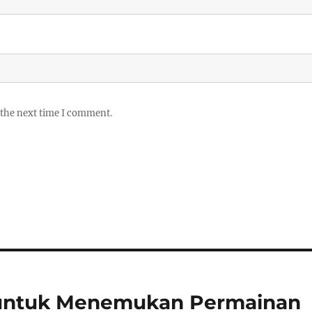
 the next time I comment.
 untuk Menemukan Permainan