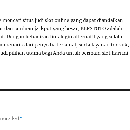
 mencari situs judi slot online yang dapat diandalkan
or dan jaminan jackpot yang besar, BBFSTOTO adalah
at. Dengan kehadiran link login alternatif yang selalu
 menarik dari penyedia terkenal, serta layanan terbaik,
i pilihan utama bagi Anda untuk bermain slot hari ini.
 are marked
*