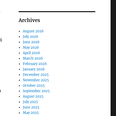
n
Archives
August 2026
July 2026
i
June 2026
May 2026
April 2026
March 2026
February 2026
January 2026
December 2025
November 2025
October 2025
u
September 2025
August 2025
July 2025
June 2025
May 2025