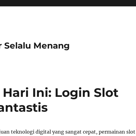
ar Selalu Menang
ari Ini: Login Slot
ntastis
uan teknologi digital yang sangat cepat, permainan slot