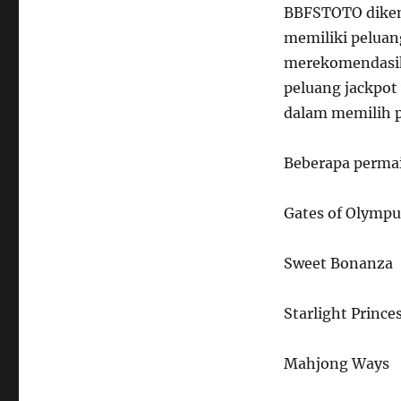
BBFSTOTO dikena
memiliki peluang
merekomendasik
peluang jackpot
dalam memilih 
Beberapa permai
Gates of Olympu
Sweet Bonanza
Starlight Prince
Mahjong Ways