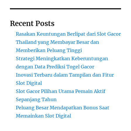
Recent Posts
Rasakan Keuntungan Berlipat dari Slot Gacor
Thailand yang Membayar Besar dan
Memberikan Peluang Tinggi
Strategi Meningkatkan Keberuntungan
dengan Data Prediksi Togel Gacor
Inovasi Terbaru dalam Tampilan dan Fitur
Slot Digital
Slot Gacor Pilihan Utama Pemain Aktif
Sepanjang Tahun
Peluang Besar Mendapatkan Bonus Saat
Memainkan Slot Digital