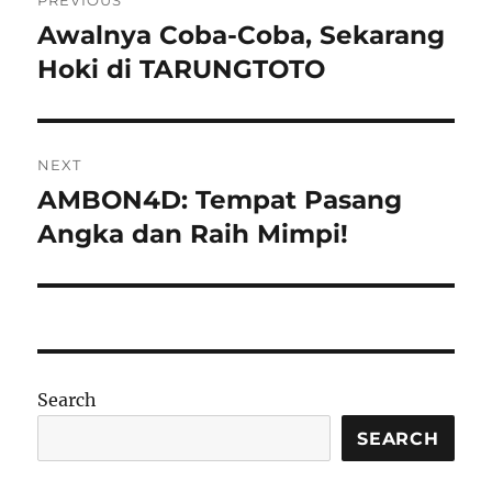
PREVIOUS
navigation
Awalnya Coba-Coba, Sekarang
Previous
post:
Hoki di TARUNGTOTO
NEXT
AMBON4D: Tempat Pasang
Next
post:
Angka dan Raih Mimpi!
Search
SEARCH