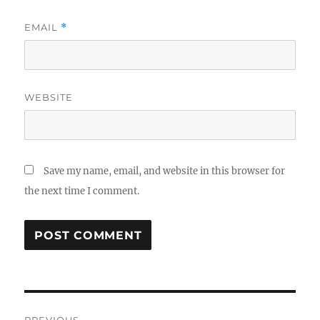
EMAIL
*
WEBSITE
Save my name, email, and website in this browser for
the next time I comment.
Post