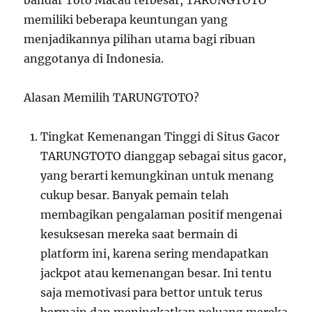
bandar Toto Macau terbesar, TARUNGTOTO
memiliki beberapa keuntungan yang
menjadikannya pilihan utama bagi ribuan
anggotanya di Indonesia.
Alasan Memilih TARUNGTOTO?
Tingkat Kemenangan Tinggi di Situs Gacor
TARUNGTOTO dianggap sebagai situs gacor,
yang berarti kemungkinan untuk menang
cukup besar. Banyak pemain telah
membagikan pengalaman positif mengenai
kesuksesan mereka saat bermain di
platform ini, karena sering mendapatkan
jackpot atau kemenangan besar. Ini tentu
saja memotivasi para bettor untuk terus