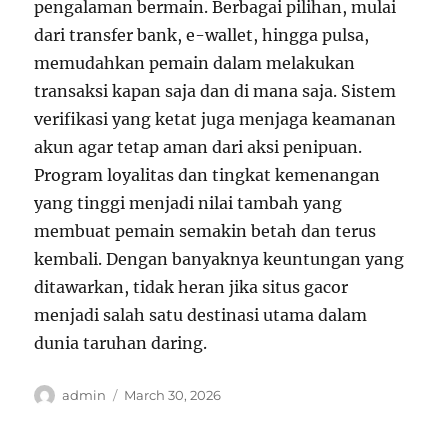
pengalaman bermain. Berbagai pilihan, mulai
dari transfer bank, e-wallet, hingga pulsa,
memudahkan pemain dalam melakukan
transaksi kapan saja dan di mana saja. Sistem
verifikasi yang ketat juga menjaga keamanan
akun agar tetap aman dari aksi penipuan.
Program loyalitas dan tingkat kemenangan
yang tinggi menjadi nilai tambah yang
membuat pemain semakin betah dan terus
kembali. Dengan banyaknya keuntungan yang
ditawarkan, tidak heran jika situs gacor
menjadi salah satu destinasi utama dalam
dunia taruhan daring.
Author
Posted
admin
March 30, 2026
on