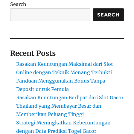
Search
SEARCH
Recent Posts
Rasakan Keuntungan Maksimal dari Slot
Online dengan Teknik Menang Terbukti
Panduan Menggunakan Bonus Tanpa
Deposit untuk Pemula
Rasakan Keuntungan Berlipat dari Slot Gacor
Thailand yang Membayar Besar dan
Memberikan Peluang Tinggi
Strategi Meningkatkan Keberuntungan
dengan Data Prediksi Togel Gacor