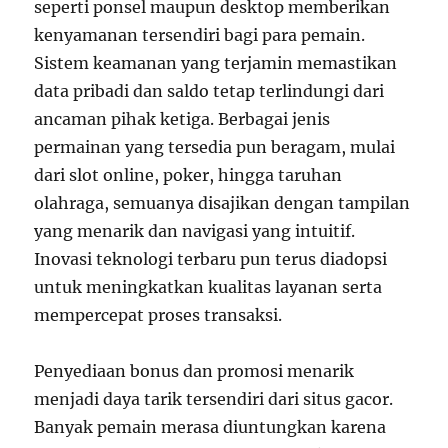
seperti ponsel maupun desktop memberikan
kenyamanan tersendiri bagi para pemain.
Sistem keamanan yang terjamin memastikan
data pribadi dan saldo tetap terlindungi dari
ancaman pihak ketiga. Berbagai jenis
permainan yang tersedia pun beragam, mulai
dari slot online, poker, hingga taruhan
olahraga, semuanya disajikan dengan tampilan
yang menarik dan navigasi yang intuitif.
Inovasi teknologi terbaru pun terus diadopsi
untuk meningkatkan kualitas layanan serta
mempercepat proses transaksi.
Penyediaan bonus dan promosi menarik
menjadi daya tarik tersendiri dari situs gacor.
Banyak pemain merasa diuntungkan karena