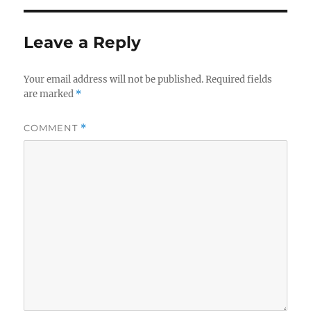
Leave a Reply
Your email address will not be published.
Required fields
are marked
*
COMMENT
*