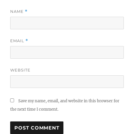
NAME
*
EMAIL
*
WEBSITE
Save my name, email, and website in this browser for
the next time I comment.