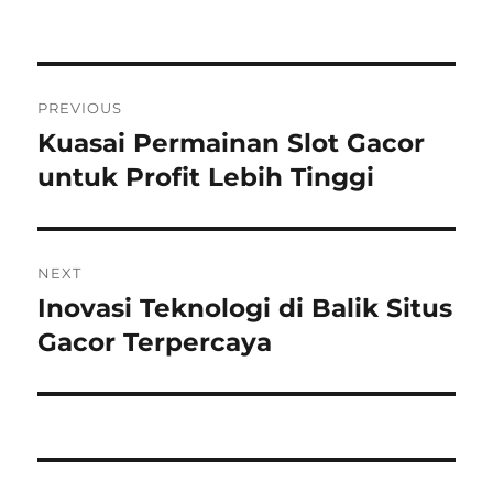
Post
PREVIOUS
navigation
Kuasai Permainan Slot Gacor
Previous
post:
untuk Profit Lebih Tinggi
NEXT
Inovasi Teknologi di Balik Situs
Next
post:
Gacor Terpercaya