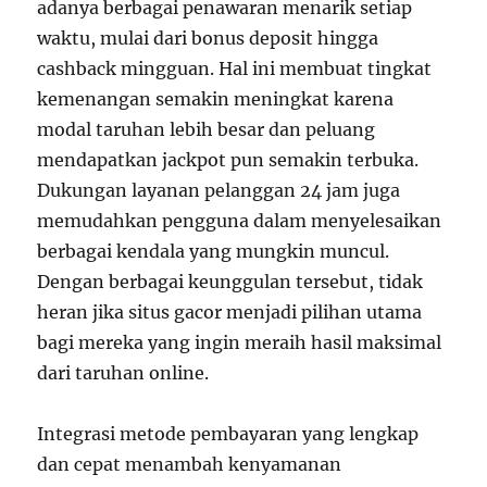
adanya berbagai penawaran menarik setiap
waktu, mulai dari bonus deposit hingga
cashback mingguan. Hal ini membuat tingkat
kemenangan semakin meningkat karena
modal taruhan lebih besar dan peluang
mendapatkan jackpot pun semakin terbuka.
Dukungan layanan pelanggan 24 jam juga
memudahkan pengguna dalam menyelesaikan
berbagai kendala yang mungkin muncul.
Dengan berbagai keunggulan tersebut, tidak
heran jika situs gacor menjadi pilihan utama
bagi mereka yang ingin meraih hasil maksimal
dari taruhan online.
Integrasi metode pembayaran yang lengkap
dan cepat menambah kenyamanan