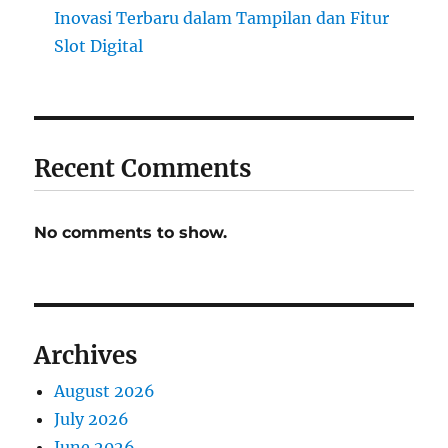
Inovasi Terbaru dalam Tampilan dan Fitur
Slot Digital
Recent Comments
No comments to show.
Archives
August 2026
July 2026
June 2026