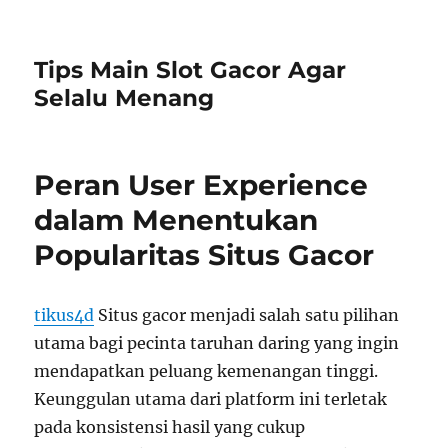
Tips Main Slot Gacor Agar
Selalu Menang
Peran User Experience
dalam Menentukan
Popularitas Situs Gacor
tikus4d
Situs gacor menjadi salah satu pilihan
utama bagi pecinta taruhan daring yang ingin
mendapatkan peluang kemenangan tinggi.
Keunggulan utama dari platform ini terletak
pada konsistensi hasil yang cukup