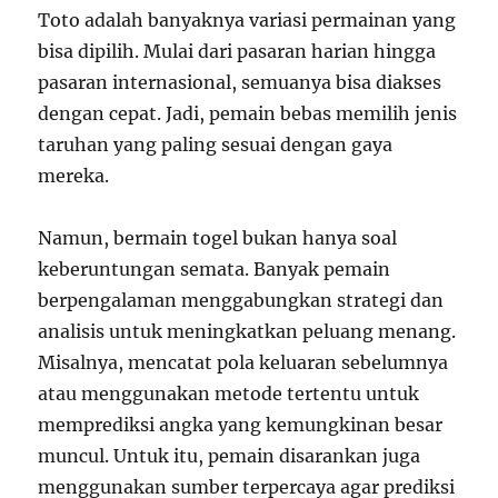
Toto adalah banyaknya variasi permainan yang
bisa dipilih. Mulai dari pasaran harian hingga
pasaran internasional, semuanya bisa diakses
dengan cepat. Jadi, pemain bebas memilih jenis
taruhan yang paling sesuai dengan gaya
mereka.
Namun, bermain togel bukan hanya soal
keberuntungan semata. Banyak pemain
berpengalaman menggabungkan strategi dan
analisis untuk meningkatkan peluang menang.
Misalnya, mencatat pola keluaran sebelumnya
atau menggunakan metode tertentu untuk
memprediksi angka yang kemungkinan besar
muncul. Untuk itu, pemain disarankan juga
menggunakan sumber terpercaya agar prediksi