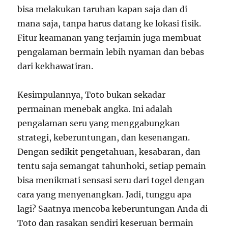
bisa melakukan taruhan kapan saja dan di
mana saja, tanpa harus datang ke lokasi fisik.
Fitur keamanan yang terjamin juga membuat
pengalaman bermain lebih nyaman dan bebas
dari kekhawatiran.
Kesimpulannya, Toto bukan sekadar
permainan menebak angka. Ini adalah
pengalaman seru yang menggabungkan
strategi, keberuntungan, dan kesenangan.
Dengan sedikit pengetahuan, kesabaran, dan
tentu saja semangat tahunhoki, setiap pemain
bisa menikmati sensasi seru dari togel dengan
cara yang menyenangkan. Jadi, tunggu apa
lagi? Saatnya mencoba keberuntungan Anda di
Toto dan rasakan sendiri keseruan bermain