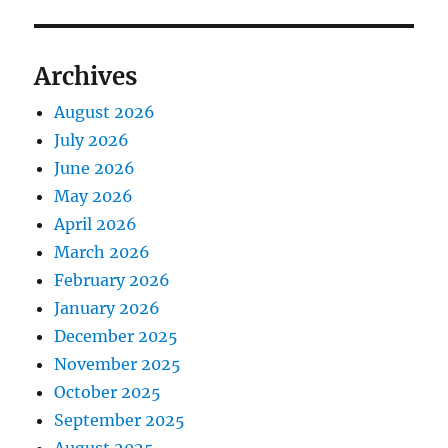
Archives
August 2026
July 2026
June 2026
May 2026
April 2026
March 2026
February 2026
January 2026
December 2025
November 2025
October 2025
September 2025