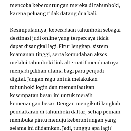
mencoba keberuntungan mereka di tahunhoki,
karena peluang tidak datang dua kali.
Kesimpulannya, keberadaan tahunhoki sebagai
destinasi judi online yang terpercaya tidak
dapat disangkal lagi. Fitur lengkap, sistem
keamanan tinggi, serta kemudahan akses
melalui tahunhoki link alternatif membuatnya
menjadi pilihan utama bagi para penjudi
digital. Jangan ragu untuk melakukan
tahunhoki login dan memanfaatkan
kesempatan besar ini untuk meraih
kemenangan besar. Dengan mengikuti langkah
pendaftaran di tahunhoki daftar, setiap pemain
membuka pintu menuju keberuntungan yang
selama ini diidamkan. Jadi, tunggu apa lagi?