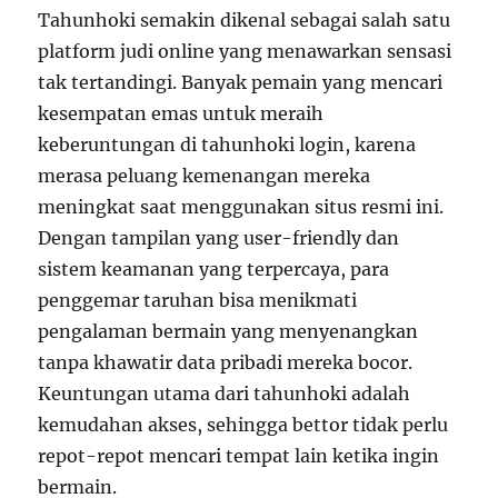
Tahunhoki semakin dikenal sebagai salah satu
platform judi online yang menawarkan sensasi
tak tertandingi. Banyak pemain yang mencari
kesempatan emas untuk meraih
keberuntungan di tahunhoki login, karena
merasa peluang kemenangan mereka
meningkat saat menggunakan situs resmi ini.
Dengan tampilan yang user-friendly dan
sistem keamanan yang terpercaya, para
penggemar taruhan bisa menikmati
pengalaman bermain yang menyenangkan
tanpa khawatir data pribadi mereka bocor.
Keuntungan utama dari tahunhoki adalah
kemudahan akses, sehingga bettor tidak perlu
repot-repot mencari tempat lain ketika ingin
bermain.