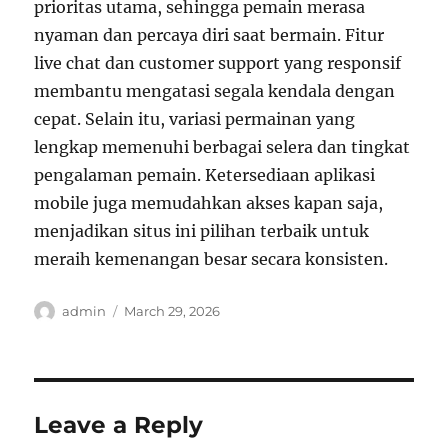
prioritas utama, sehingga pemain merasa
nyaman dan percaya diri saat bermain. Fitur
live chat dan customer support yang responsif
membantu mengatasi segala kendala dengan
cepat. Selain itu, variasi permainan yang
lengkap memenuhi berbagai selera dan tingkat
pengalaman pemain. Ketersediaan aplikasi
mobile juga memudahkan akses kapan saja,
menjadikan situs ini pilihan terbaik untuk
meraih kemenangan besar secara konsisten.
Author
Posted
admin
March 29, 2026
on
Leave a Reply