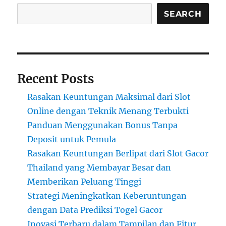
SEARCH
Recent Posts
Rasakan Keuntungan Maksimal dari Slot
Online dengan Teknik Menang Terbukti
Panduan Menggunakan Bonus Tanpa
Deposit untuk Pemula
Rasakan Keuntungan Berlipat dari Slot Gacor
Thailand yang Membayar Besar dan
Memberikan Peluang Tinggi
Strategi Meningkatkan Keberuntungan
dengan Data Prediksi Togel Gacor
Inovasi Terbaru dalam Tampilan dan Fitur