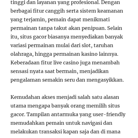
tinggi dan layanan yang profesional. Dengan
berbagai fitur canggih serta sistem keamanan
yang terjamin, pemain dapat menikmati
permainan tanpa takut akan penipuan. Selain
itu, situs gacor biasanya menyediakan banyak
variasi permainan mulai dari slot, taruhan
olahraga, hingga permainan kasino lainnya.
Keberadaan fitur live casino juga menambah
sensasi nyata saat bermain, menjadikan
pengalaman semakin seru dan mengasyikkan.
Kemudahan akses menjadi salah satu alasan
utama mengapa banyak orang memilih situs
gacor. Tampilan antarmuka yang user-friendly
memudahkan pemain untuk navigasi dan
melakukan transaksi kapan saja dan di mana