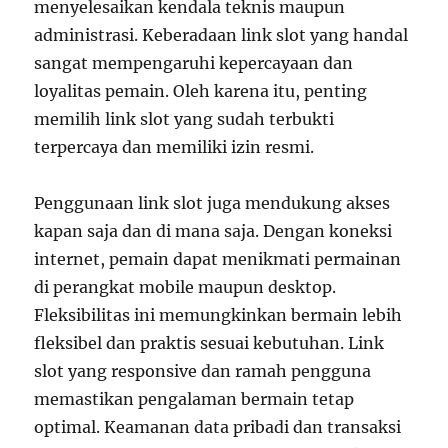
menyelesaikan kendala teknis maupun
administrasi. Keberadaan link slot yang handal
sangat mempengaruhi kepercayaan dan
loyalitas pemain. Oleh karena itu, penting
memilih link slot yang sudah terbukti
terpercaya dan memiliki izin resmi.
Penggunaan link slot juga mendukung akses
kapan saja dan di mana saja. Dengan koneksi
internet, pemain dapat menikmati permainan
di perangkat mobile maupun desktop.
Fleksibilitas ini memungkinkan bermain lebih
fleksibel dan praktis sesuai kebutuhan. Link
slot yang responsive dan ramah pengguna
memastikan pengalaman bermain tetap
optimal. Keamanan data pribadi dan transaksi