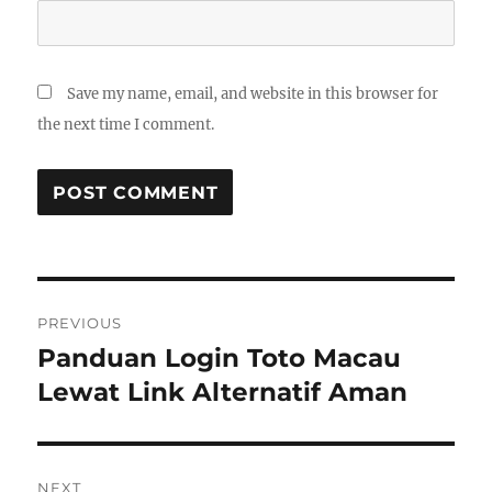
Save my name, email, and website in this browser for
the next time I comment.
Post
PREVIOUS
navigation
Panduan Login Toto Macau
Previous
post:
Lewat Link Alternatif Aman
NEXT