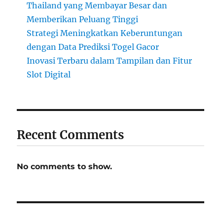
Thailand yang Membayar Besar dan
Memberikan Peluang Tinggi
Strategi Meningkatkan Keberuntungan
dengan Data Prediksi Togel Gacor
Inovasi Terbaru dalam Tampilan dan Fitur
Slot Digital
Recent Comments
No comments to show.