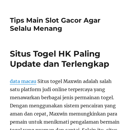
Tips Main Slot Gacor Agar
Selalu Menang
Situs Togel HK Paling
Update dan Terlengkap
data macau
Situs togel Maxwin adalah salah
satu platform judi online terpercaya yang
menawarkan berbagai jenis permainan togel.
Dengan menggunakan sistem pencairan yang
aman dan cepat, Maxwin memungkinkan para
pemain untuk menikmati pengalaman bermain