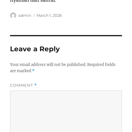
nyaman dan santai.
Author
Posted
admin
March 1, 2026
on
Leave a Reply
Your email address will not be published.
Required fields
are marked
*
COMMENT
*