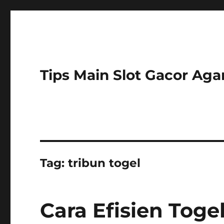
Tips Main Slot Gacor Ag
Tag:
tribun togel
Cara Efisien Toge