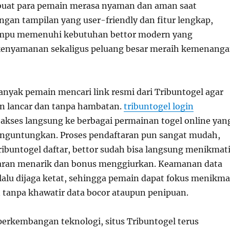
buat para pemain merasa nyaman dan aman saat
ngan tampilan yang user-friendly dan fitur lengkap,
mpu memenuhi kebutuhan bettor modern yang
enyamanan sekaligus peluang besar meraih kemenang
banyak pemain mencari link resmi dari Tribuntogel agar
an lancar dan tanpa hambatan.
tribuntogel login
ses langsung ke berbagai permainan togel online yan
nguntungkan. Proses pendaftaran pun sangat mudah,
ibuntogel daftar, bettor sudah bisa langsung menikmat
aran menarik dan bonus menggiurkan. Keamanan data
elalu dijaga ketat, sehingga pemain dapat fokus menikma
 tanpa khawatir data bocor ataupun penipuan.
perkembangan teknologi, situs Tribuntogel terus