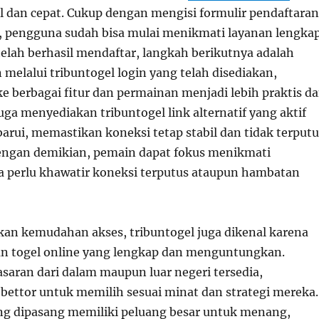
l dan cepat. Cukup dengan mengisi formulir pendaftaran
, pengguna sudah bisa mulai menikmati layanan lengka
Setelah berhasil mendaftar, langkah berikutnya adalah
melalui tribuntogel login yang telah disediakan,
e berbagai fitur dan permainan menjadi lebih praktis d
juga menyediakan tribuntogel link alternatif yang aktif
barui, memastikan koneksi tetap stabil dan tidak terputu
engan demikian, pemain dapat fokus menikmati
 perlu khawatir koneksi terputus ataupun hambatan
an kemudahan akses, tribuntogel juga dikenal karena
an togel online yang lengkap dan menguntungkan.
asaran dari dalam maupun luar negeri tersedia,
ttor untuk memilih sesuai minat dan strategi mereka.
ng dipasang memiliki peluang besar untuk menang,