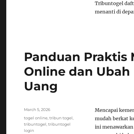
Tribuntogel daf
menanti di depa
Panduan Praktis 
Online dan Ubah
Uang
Posted
March 5, 2026
Mencapai kemena
on
Tags
togel online
,
tribun togel
,
mudah berkat ke
tribuntogel
,
tribuntogel
ini menawarkan 
login