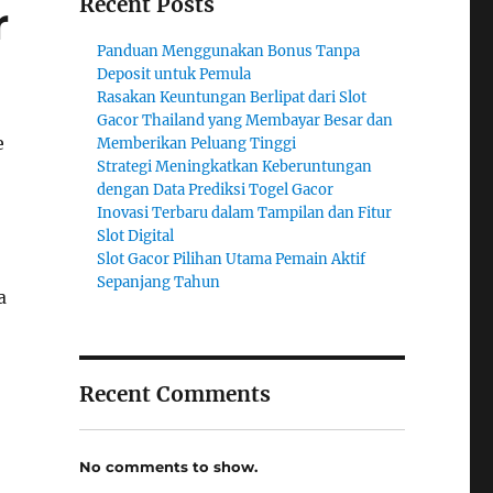
Recent Posts
r
Panduan Menggunakan Bonus Tanpa
Deposit untuk Pemula
Rasakan Keuntungan Berlipat dari Slot
Gacor Thailand yang Membayar Besar dan
e
Memberikan Peluang Tinggi
Strategi Meningkatkan Keberuntungan
dengan Data Prediksi Togel Gacor
Inovasi Terbaru dalam Tampilan dan Fitur
Slot Digital
Slot Gacor Pilihan Utama Pemain Aktif
Sepanjang Tahun
a
Recent Comments
No comments to show.