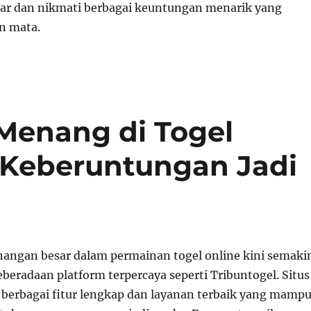
tar dan nikmati berbagai keuntungan menarik yang
n mata.
Menang di Togel
 Keberuntungan Jadi
ngan besar dalam permainan togel online kini semaki
beradaan platform terpercaya seperti Tribuntogel. Situs
berbagai fitur lengkap dan layanan terbaik yang mamp