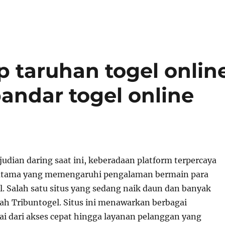
p taruhan togel onlin
andar togel online
udian daring saat ini, keberadaan platform terpercaya
 utama yang memengaruhi pengalaman bermain para
. Salah satu situs yang sedang naik daun dan banyak
lah Tribuntogel. Situs ini menawarkan berbagai
 dari akses cepat hingga layanan pelanggan yang