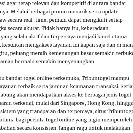
i agar tetap relevan dan kompetitif di antara bandar
nnya. Melalui berbagai promo menarik serta update
raw secara real-time, pemain dapat mengikuti setiap
ka secara akurat. Tidak hanya itu, keberadaan
 yang selalu aktif dan terpercaya menjadi kunci utama
k kesulitan mengakses layanan ini kapan saja dan di ma
gitu, peluang meraih kemenangan besar semakin terbuk
alaman bermain semakin menyenangkan.
atu bandar togel online terkemuka, Tribuntogel mampu
yanan terbaik serta jaminan keamanan transaksi. Setia
gabung akan mendapatkan akses ke berbagai jenis togel
saran terkenal, mulai dari Singapore, Hong Kong, hingg
sistem yang transparan dan terpercaya, situs Tribuntog
 utama bagi pecinta togel online yang ingin memperoleh
bahan secara konsisten. Jangan ragu untuk melakukan