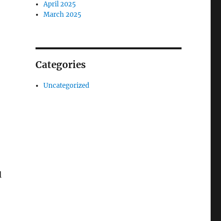
April 2025
March 2025
Categories
Uncategorized
l