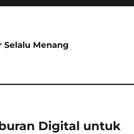
ar Selalu Menang
buran Digital untuk