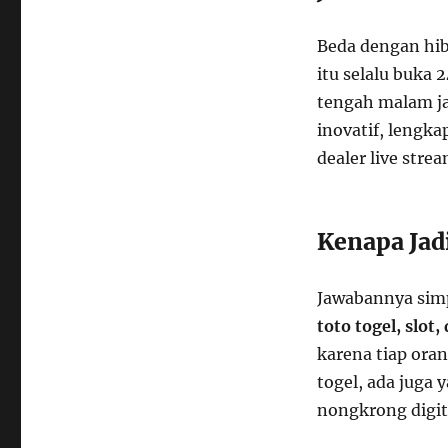
Beda dengan hib
itu selalu buka 
tengah malam ja
inovatif, lengka
dealer live strea
Kenapa Jadi
Jawabannya simp
toto togel, slot,
karena tiap oran
togel, ada juga 
nongkrong digita