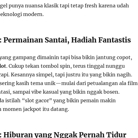
gel punya nuansa klasik tapi tetap fresh karena udah
teknologi modern.
: Permainan Santai, Hadiah Fantastis
yang gampang dimainin tapi bisa bikin jantung copot,
lot
. Cukup tekan tombol spin, terus tinggal nunggu
rapi. Kesannya simpel, tapi justru itu yang bikin nagih.
 sering kasih tema unik—mulai dari petualangan ala film
ntasi, sampai vibe kasual yang bikin nggak bosen.
a istilah “slot gacor” yang bikin pemain makin
 momen jackpot itu datang.
e: Hiburan yang Nggak Pernah Tidur