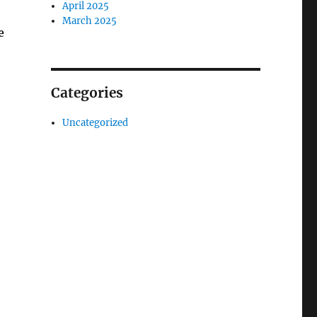
April 2025
March 2025
e
Categories
Uncategorized