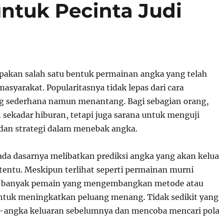
ntuk Pecinta Judi
pakan salah satu bentuk permainan angka yang telah
masyarakat. Popularitasnya tidak lepas dari cara
g sederhana namun menantang. Bagi sebagian orang,
sekadar hiburan, tetapi juga sarana untuk menguji
dan strategi dalam menebak angka.
ada dasarnya melibatkan prediksi angka yang akan kelua
rtentu. Meskipun terlihat seperti permainan murni
 banyak pemain yang mengembangkan metode atau
untuk meningkatkan peluang menang. Tidak sedikit yang
-angka keluaran sebelumnya dan mencoba mencari pol