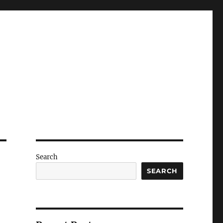
Search
SEARCH