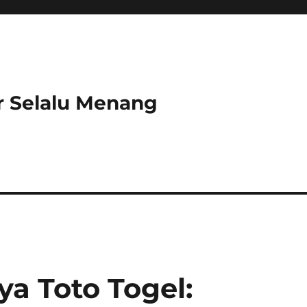
ar Selalu Menang
a Toto Togel: