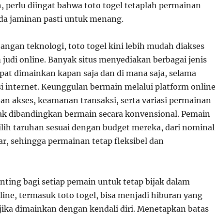
, perlu diingat bahwa toto togel tetaplah permainan
ada jaminan pasti untuk menang.
angan teknologi, toto togel kini lebih mudah diakses
 judi online. Banyak situs menyediakan berbagai jenis
pat dimainkan kapan saja dan di mana saja, selama
i internet. Keunggulan bermain melalui platform online
n akses, keamanan transaksi, serta variasi permainan
ak dibandingkan bermain secara konvensional. Pemain
lih taruhan sesuai dengan budget mereka, dari nominal
ar, sehingga permainan tetap fleksibel dan
nting bagi setiap pemain untuk tetap bijak dalam
line, termasuk toto togel, bisa menjadi hiburan yang
ka dimainkan dengan kendali diri. Menetapkan batas