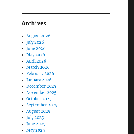
Archives
August 2026
July 2026
June 2026
May 2026
April 2026
March 2026
February 2026
January 2026
December 2025
November 2025
October 2025
September 2025
August 2025
July 2025
June 2025
May 2025