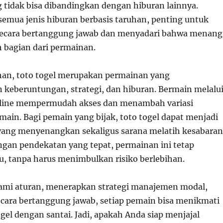
idak bisa dibandingkan dengan hiburan lainnya.
semua jenis hiburan berbasis taruhan, penting untuk
 secara bertanggung jawab dan menyadari bahwa menang
h bagian dari permainan.
han, toto togel merupakan permainan yang
eberuntungan, strategi, dan hiburan. Bermain melalu
online mempermudah akses dan menambah variasi
ain. Bagi pemain yang bijak, toto togel dapat menjadi
yang menyenangkan sekaligus sarana melatih kesabaran
engan pendekatan yang tepat, permainan ini tetap
u, tanpa harus menimbulkan risiko berlebihan.
i aturan, menerapkan strategi manajemen modal,
ecara bertanggung jawab, setiap pemain bisa menikmati
gel dengan santai. Jadi, apakah Anda siap menjajal