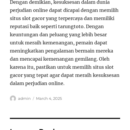
Dengan demikian, kesuksesan dalam dunia
perjudian online dapat dicapai dengan memilih
situs slot gacor yang terpercaya dan memiliki
reputasi baik seperti tarungtoto. Dengan
keuntungan dan peluang yang lebih besar
untuk meraih kemenangan, pemain dapat
meningkatkan pengalaman bermain mereka
dan mencapai kemenangan gemilang. Oleh
karena itu, pastikan untuk memilih situs slot
gacor yang tepat agar dapat meraih kesuksesan
dalam perjudian online.
Author
Posted
admin
March 4, 2025
on