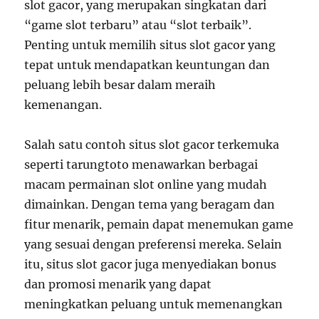
slot gacor, yang merupakan singkatan dari
“game slot terbaru” atau “slot terbaik”.
Penting untuk memilih situs slot gacor yang
tepat untuk mendapatkan keuntungan dan
peluang lebih besar dalam meraih
kemenangan.
Salah satu contoh situs slot gacor terkemuka
seperti tarungtoto menawarkan berbagai
macam permainan slot online yang mudah
dimainkan. Dengan tema yang beragam dan
fitur menarik, pemain dapat menemukan game
yang sesuai dengan preferensi mereka. Selain
itu, situs slot gacor juga menyediakan bonus
dan promosi menarik yang dapat
meningkatkan peluang untuk memenangkan