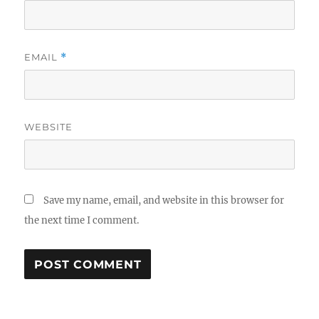
EMAIL
*
WEBSITE
Save my name, email, and website in this browser for
the next time I comment.