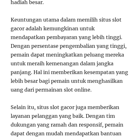
hadiah besar.
Keuntungan utama dalam memilih situs slot
gacor adalah kemungkinan untuk
mendapatkan pembayaran yang lebih tinggi.
Dengan persentase pengembalian yang tinggi,
pemain dapat meningkatkan peluang mereka
untuk meraih kemenangan dalam jangka
panjang. Hal ini memberikan kesempatan yang
lebih besar bagi pemain untuk menghasilkan
uang dari permainan slot online.
Selain itu, situs slot gacor juga memberikan
layanan pelanggan yang baik. Dengan tim
dukungan yang ramah dan responsif, pemain
dapat dengan mudah mendapatkan bantuan