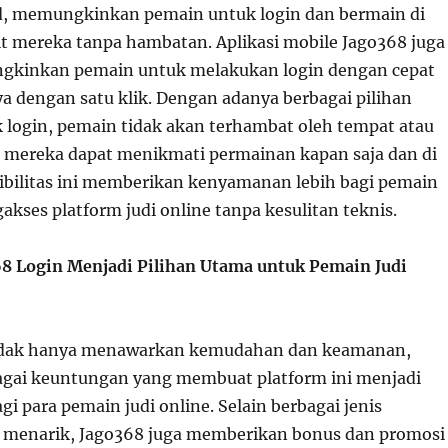
d, memungkinkan pemain untuk login dan bermain di
it mereka tanpa hambatan. Aplikasi mobile Jago368 juga
ngkinkan pemain untuk melakukan login dengan cepat
 dengan satu klik. Dengan adanya berbagai pilihan
 login, pemain tidak akan terhambat oleh tempat atau
 mereka dapat menikmati permainan kapan saja dan di
sibilitas ini memberikan kenyamanan lebih bagi pemain
kses platform judi online tanpa kesulitan teknis.
8 Login Menjadi Pilihan Utama untuk Pemain Judi
tidak hanya menawarkan kemudahan dan keamanan,
bagai keuntungan yang membuat platform ini menjadi
gi para pemain judi online. Selain berbagai jenis
 menarik, Jago368 juga memberikan bonus dan promosi