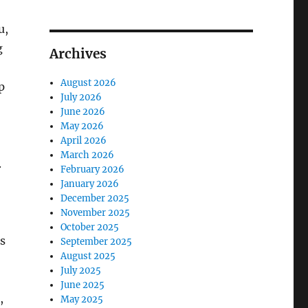
u,
g
Archives
August 2026
p
July 2026
June 2026
May 2026
April 2026
March 2026
.
February 2026
January 2026
December 2025
November 2025
October 2025
s
September 2025
August 2025
July 2025
June 2025
,
May 2025