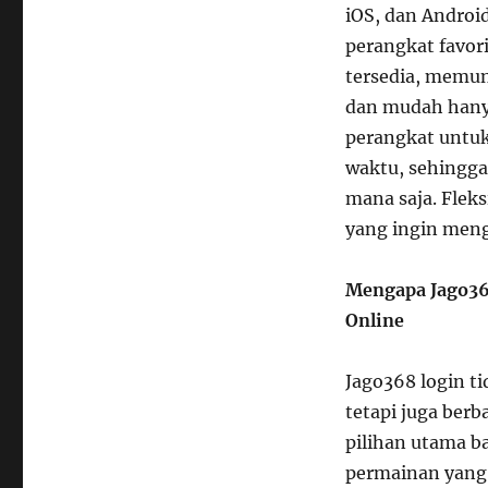
iOS, dan Androi
perangkat favor
tersedia, memu
dan mudah hanya
perangkat untuk
waktu, sehingga
mana saja. Flek
yang ingin menga
Mengapa Jago36
Online
Jago368 login 
tetapi juga ber
pilihan utama ba
permainan yang