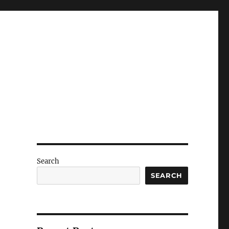
Search
SEARCH