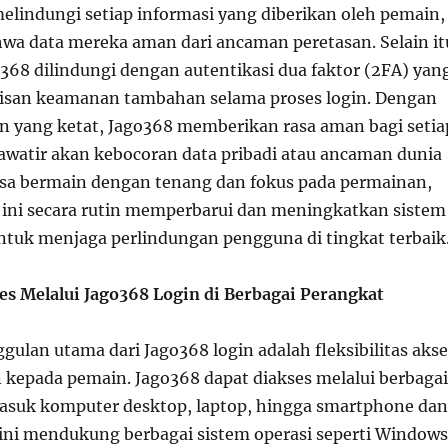
elindungi setiap informasi yang diberikan oleh pemain,
a data mereka aman dari ancaman peretasan. Selain it
o368 dilindungi dengan autentikasi dua faktor (2FA) yan
isan keamanan tambahan selama proses login. Dengan
 yang ketat, Jago368 memberikan rasa aman bagi setia
watir akan kebocoran data pribadi atau ancaman dunia
sa bermain dengan tenang dan fokus pada permainan,
 ini secara rutin memperbarui dan meningkatkan sistem
uk menjaga perlindungan pengguna di tingkat terbaik
 Melalui Jago368 Login di Berbagai Perangkat
gulan utama dari Jago368 login adalah fleksibilitas akse
 kepada pemain. Jago368 dapat diakses melalui berbagai
asuk komputer desktop, laptop, hingga smartphone dan
m ini mendukung berbagai sistem operasi seperti Windows