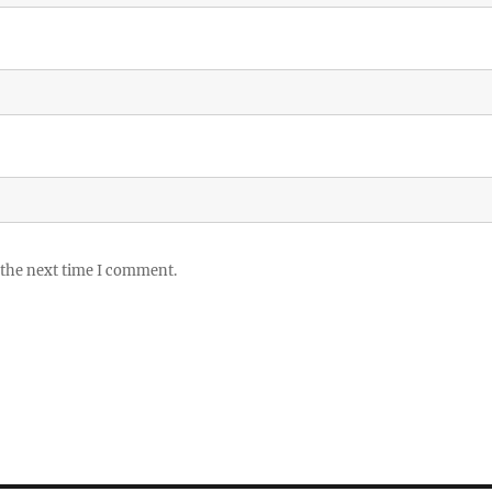
 the next time I comment.