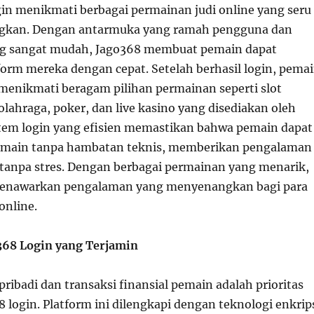
in menikmati berbagai permainan judi online yang seru
kan. Dengan antarmuka yang ramah pengguna dan
ang sangat mudah, Jago368 membuat pemain dapat
orm mereka dengan cepat. Setelah berhasil login, pema
menikmati beragam pilihan permainan seperti slot
olahraga, poker, dan live kasino yang disediakan oleh
istem login yang efisien memastikan bahwa pemain dapat
ermain tanpa hambatan teknis, memberikan pengalaman
tanpa stres. Dengan berbagai permainan yang menarik,
menawarkan pengalaman yang menyenangkan bagi para
online.
68 Login yang Terjamin
ibadi dan transaksi finansial pemain adalah prioritas
 login. Platform ini dilengkapi dengan teknologi enkrip