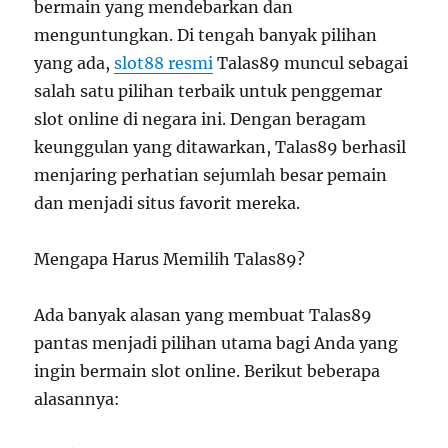
bermain yang mendebarkan dan
menguntungkan. Di tengah banyak pilihan
yang ada,
slot88 resmi
Talas89 muncul sebagai
salah satu pilihan terbaik untuk penggemar
slot online di negara ini. Dengan beragam
keunggulan yang ditawarkan, Talas89 berhasil
menjaring perhatian sejumlah besar pemain
dan menjadi situs favorit mereka.
Mengapa Harus Memilih Talas89?
Ada banyak alasan yang membuat Talas89
pantas menjadi pilihan utama bagi Anda yang
ingin bermain slot online. Berikut beberapa
alasannya: