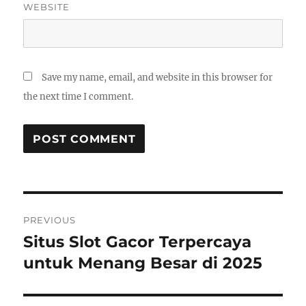
WEBSITE
Save my name, email, and website in this browser for
the next time I comment.
Post
PREVIOUS
navigation
Situs Slot Gacor Terpercaya
Previous
post:
untuk Menang Besar di 2025