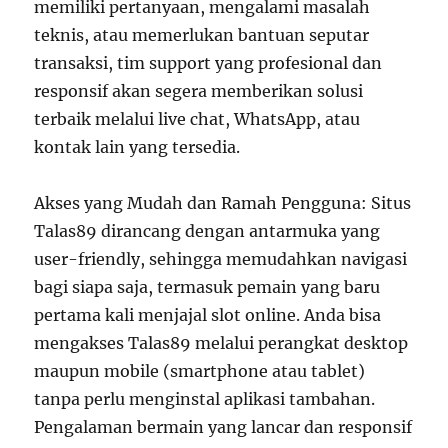
memiliki pertanyaan, mengalami masalah
teknis, atau memerlukan bantuan seputar
transaksi, tim support yang profesional dan
responsif akan segera memberikan solusi
terbaik melalui live chat, WhatsApp, atau
kontak lain yang tersedia.
Akses yang Mudah dan Ramah Pengguna: Situs
Talas89 dirancang dengan antarmuka yang
user-friendly, sehingga memudahkan navigasi
bagi siapa saja, termasuk pemain yang baru
pertama kali menjajal slot online. Anda bisa
mengakses Talas89 melalui perangkat desktop
maupun mobile (smartphone atau tablet)
tanpa perlu menginstal aplikasi tambahan.
Pengalaman bermain yang lancar dan responsif