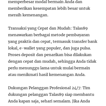
memperbesar modal bermain Anda dan
memberikan kesempatan lebih besar untuk
meraih kemenangan.
Transaksi yang Cepat dan Mudah: Talas89
menawarkan berbagai metode pembayaran
yang praktis dan cepat, termasuk transfer bank
lokal, e-wallet yang populer, dan juga pulsa.
Proses deposit dan penarikan bisa dilakukan
dengan cepat dan mudah, sehingga Anda tidak
perlu menunggu lama untuk mulai bermain
atau menikmati hasil kemenangan Anda.
Dukungan Pelanggan Profesional 24/7: Tim
dukungan pelanggan Talas89 siap membantu
Anda kapan saja, sehari semalam. Jika Anda