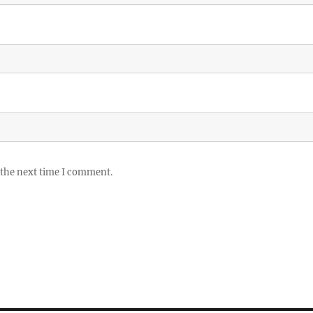
 the next time I comment.