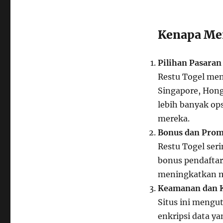
Kenapa Mem
Pilihan Pasaran
Restu Togel men
Singapore, Hong
lebih banyak op
mereka.
Bonus dan Prom
Restu Togel ser
bonus pendaftar
meningkatkan m
Keamanan dan 
Situs ini meng
enkripsi data ya