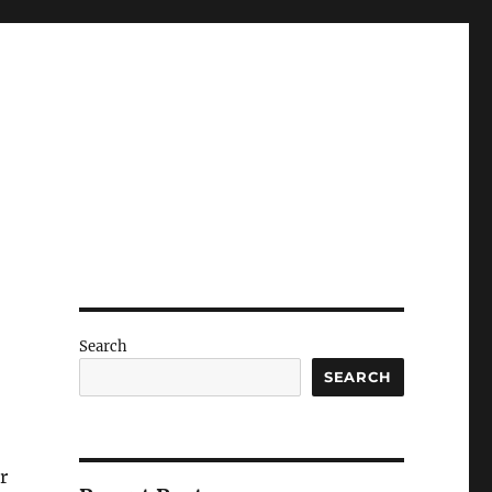
Search
SEARCH
r