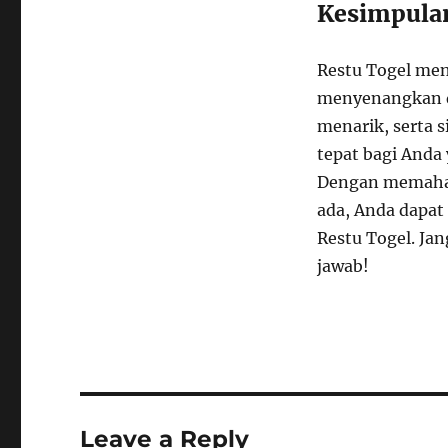
Kesimpula
Restu Togel me
menyenangkan d
menarik, serta s
tepat bagi Anda
Dengan memaham
ada, Anda dapa
Restu Togel. Ja
jawab!
Leave a Reply