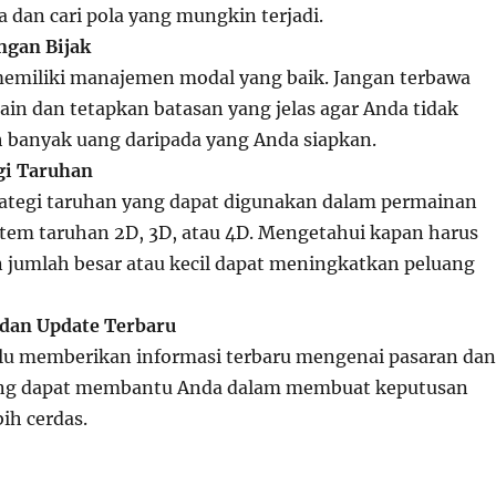
 dan cari pola yang mungkin terjadi.
ngan Bijak
emiliki manajemen modal yang baik. Jangan terbawa
ain dan tetapkan batasan yang jelas agar Anda tidak
h banyak uang daripada yang Anda siapkan.
gi Taruhan
rategi taruhan yang dapat digunakan dalam permainan
istem taruhan 2D, 3D, atau 4D. Mengetahui kapan harus
 jumlah besar atau kecil dapat meningkatkan peluang
 dan Update Terbaru
alu memberikan informasi terbaru mengenai pasaran dan
ang dapat membantu Anda dalam membuat keputusan
ih cerdas.