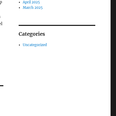
p
April 2025
March 2025
a
el
Categories
Uncategorized