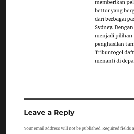
memberikan pela
bettor yang ber
dari berbagai pa
Sydney. Dengan 
menjadi pilihan
penghasilan tam
Tribuntogel daf
menanti di depa
Leave a Reply
Your email address will not be published.
Required fields