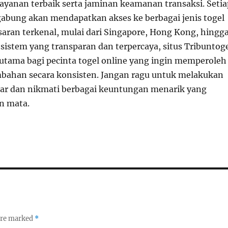
yanan terbaik serta jaminan keamanan transaksi. Setia
gabung akan mendapatkan akses ke berbagai jenis togel
saran terkenal, mulai dari Singapore, Hong Kong, hingg
sistem yang transparan dan terpercaya, situs Tribuntog
 utama bagi pecinta togel online yang ingin memperoleh
bahan secara konsisten. Jangan ragu untuk melakukan
tar dan nikmati berbagai keuntungan menarik yang
n mata.
 are marked
*