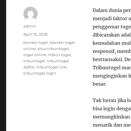
Dalam dunia perj
menjadi faktor
Author
admin
penggemar togel
Posted
April 15, 2026
dibicarakan ada
on
Tags
bandar togel
,
bandar togel
kemudahan mulai
online
,
situs tribuntogel
,
responsif, mem
togel online
,
tribun togel
,
bertransaksi. De
tribuntogel
,
tribuntogel
daftar
,
tribuntogel link
,
Tribuntogel ma
tribuntogel login
menginginkan k
besar.
Tak heran jika 
bisa login deng
memungkinkan ak
menarik dan me