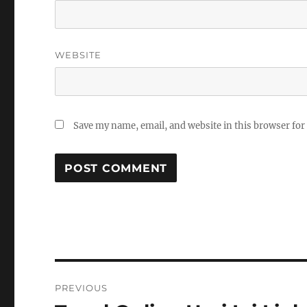
WEBSITE
Save my name, email, and website in this browser for
Post
PREVIOUS
navigation