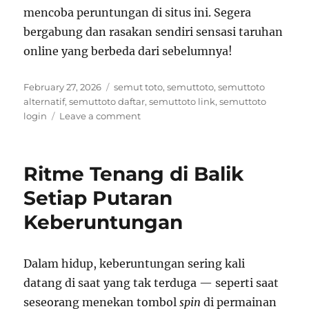
mencoba peruntungan di situs ini. Segera
bergabung dan rasakan sendiri sensasi taruhan
online yang berbeda dari sebelumnya!
Posted
Tags
February 27, 2026
semut toto
,
semuttoto
,
semuttoto
on
alternatif
,
semuttoto daftar
,
semuttoto link
,
semuttoto
on
login
Leave a comment
Situs
Togel
Online
Ritme Tenang di Balik
Inovatif
untuk
Setiap Putaran
Pemain
Keberuntungan
yang
Ingin
Untung
Maksimal
Dalam hidup, keberuntungan sering kali
datang di saat yang tak terduga — seperti saat
seseorang menekan tombol
spin
di permainan