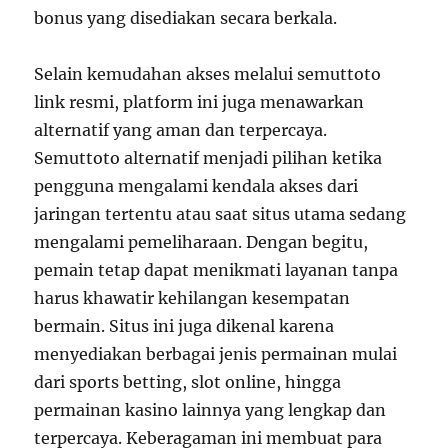
bonus yang disediakan secara berkala.
Selain kemudahan akses melalui semuttoto
link resmi, platform ini juga menawarkan
alternatif yang aman dan terpercaya.
Semuttoto alternatif menjadi pilihan ketika
pengguna mengalami kendala akses dari
jaringan tertentu atau saat situs utama sedang
mengalami pemeliharaan. Dengan begitu,
pemain tetap dapat menikmati layanan tanpa
harus khawatir kehilangan kesempatan
bermain. Situs ini juga dikenal karena
menyediakan berbagai jenis permainan mulai
dari sports betting, slot online, hingga
permainan kasino lainnya yang lengkap dan
terpercaya. Keberagaman ini membuat para