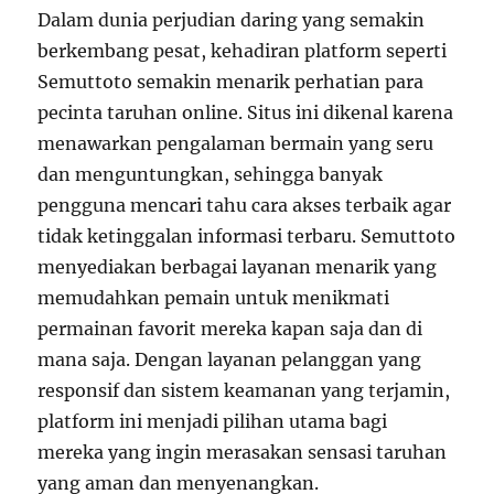
Dalam dunia perjudian daring yang semakin
berkembang pesat, kehadiran platform seperti
Semuttoto semakin menarik perhatian para
pecinta taruhan online. Situs ini dikenal karena
menawarkan pengalaman bermain yang seru
dan menguntungkan, sehingga banyak
pengguna mencari tahu cara akses terbaik agar
tidak ketinggalan informasi terbaru. Semuttoto
menyediakan berbagai layanan menarik yang
memudahkan pemain untuk menikmati
permainan favorit mereka kapan saja dan di
mana saja. Dengan layanan pelanggan yang
responsif dan sistem keamanan yang terjamin,
platform ini menjadi pilihan utama bagi
mereka yang ingin merasakan sensasi taruhan
yang aman dan menyenangkan.