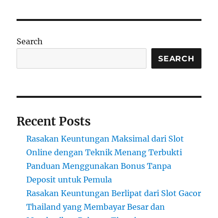
Tenang
di
Balik
Setiap
Search
Putaran
Keberuntungan
SEARCH
Recent Posts
Rasakan Keuntungan Maksimal dari Slot
Online dengan Teknik Menang Terbukti
Panduan Menggunakan Bonus Tanpa
Deposit untuk Pemula
Rasakan Keuntungan Berlipat dari Slot Gacor
Thailand yang Membayar Besar dan