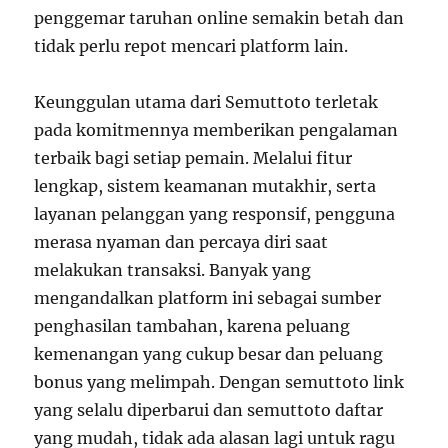
penggemar taruhan online semakin betah dan
tidak perlu repot mencari platform lain.
Keunggulan utama dari Semuttoto terletak
pada komitmennya memberikan pengalaman
terbaik bagi setiap pemain. Melalui fitur
lengkap, sistem keamanan mutakhir, serta
layanan pelanggan yang responsif, pengguna
merasa nyaman dan percaya diri saat
melakukan transaksi. Banyak yang
mengandalkan platform ini sebagai sumber
penghasilan tambahan, karena peluang
kemenangan yang cukup besar dan peluang
bonus yang melimpah. Dengan semuttoto link
yang selalu diperbarui dan semuttoto daftar
yang mudah, tidak ada alasan lagi untuk ragu