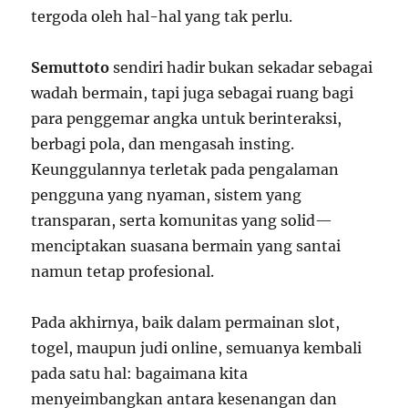
tergoda oleh hal-hal yang tak perlu.
Semuttoto
sendiri hadir bukan sekadar sebagai
wadah bermain, tapi juga sebagai ruang bagi
para penggemar angka untuk berinteraksi,
berbagi pola, dan mengasah insting.
Keunggulannya terletak pada pengalaman
pengguna yang nyaman, sistem yang
transparan, serta komunitas yang solid—
menciptakan suasana bermain yang santai
namun tetap profesional.
Pada akhirnya, baik dalam permainan slot,
togel, maupun judi online, semuanya kembali
pada satu hal: bagaimana kita
menyeimbangkan antara kesenangan dan