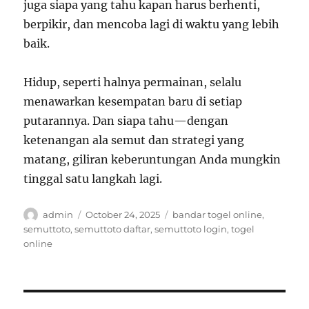
juga siapa yang tahu kapan harus berhenti,
berpikir, dan mencoba lagi di waktu yang lebih
baik.
Hidup, seperti halnya permainan, selalu
menawarkan kesempatan baru di setiap
putarannya. Dan siapa tahu—dengan
ketenangan ala semut dan strategi yang
matang, giliran keberuntungan Anda mungkin
tinggal satu langkah lagi.
Author
Posted
Tags
admin
October 24, 2025
bandar togel online
,
on
semuttoto
,
semuttoto daftar
,
semuttoto login
,
togel
online