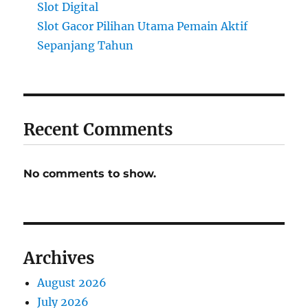
Slot Digital
Slot Gacor Pilihan Utama Pemain Aktif
Sepanjang Tahun
Recent Comments
No comments to show.
Archives
August 2026
July 2026