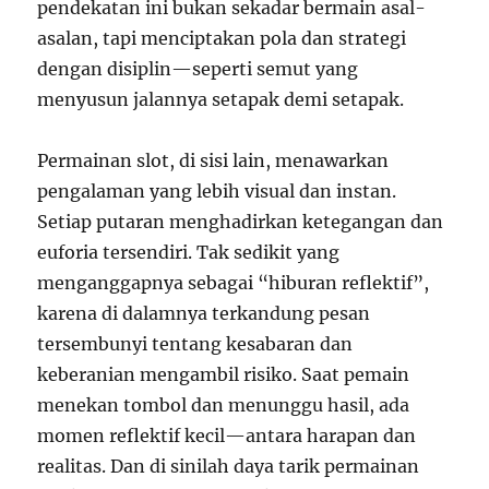
pendekatan ini bukan sekadar bermain asal-
asalan, tapi menciptakan pola dan strategi
dengan disiplin—seperti semut yang
menyusun jalannya setapak demi setapak.
Permainan slot, di sisi lain, menawarkan
pengalaman yang lebih visual dan instan.
Setiap putaran menghadirkan ketegangan dan
euforia tersendiri. Tak sedikit yang
menganggapnya sebagai “hiburan reflektif”,
karena di dalamnya terkandung pesan
tersembunyi tentang kesabaran dan
keberanian mengambil risiko. Saat pemain
menekan tombol dan menunggu hasil, ada
momen reflektif kecil—antara harapan dan
realitas. Dan di sinilah daya tarik permainan