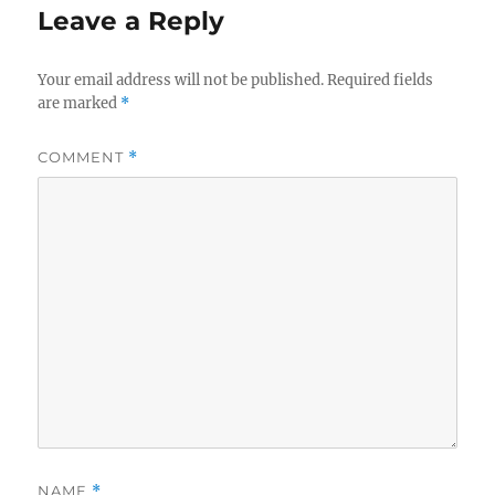
Leave a Reply
Your email address will not be published.
Required fields
are marked
*
COMMENT
*
NAME
*