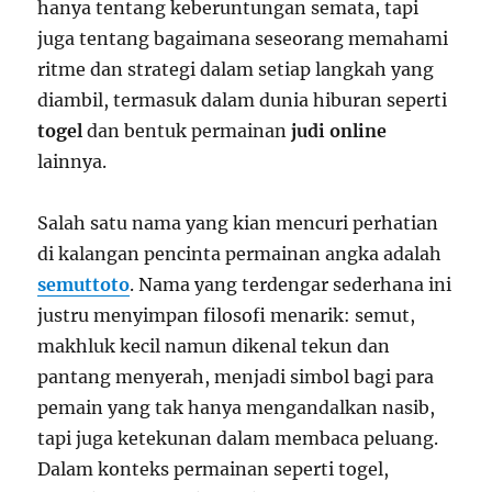
hanya tentang keberuntungan semata, tapi
juga tentang bagaimana seseorang memahami
ritme dan strategi dalam setiap langkah yang
diambil, termasuk dalam dunia hiburan seperti
togel
dan bentuk permainan
judi online
lainnya.
Salah satu nama yang kian mencuri perhatian
di kalangan pencinta permainan angka adalah
semuttoto
. Nama yang terdengar sederhana ini
justru menyimpan filosofi menarik: semut,
makhluk kecil namun dikenal tekun dan
pantang menyerah, menjadi simbol bagi para
pemain yang tak hanya mengandalkan nasib,
tapi juga ketekunan dalam membaca peluang.
Dalam konteks permainan seperti togel,