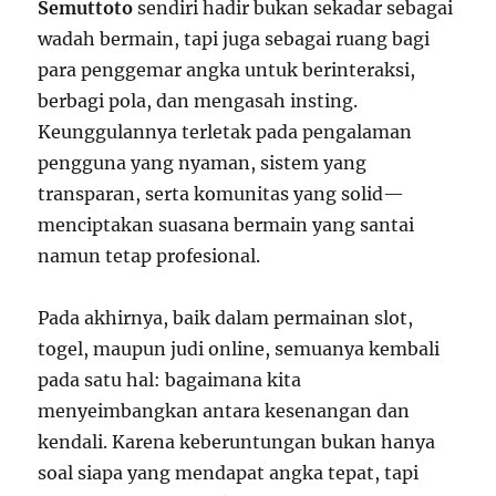
Semuttoto
sendiri hadir bukan sekadar sebagai
wadah bermain, tapi juga sebagai ruang bagi
para penggemar angka untuk berinteraksi,
berbagi pola, dan mengasah insting.
Keunggulannya terletak pada pengalaman
pengguna yang nyaman, sistem yang
transparan, serta komunitas yang solid—
menciptakan suasana bermain yang santai
namun tetap profesional.
Pada akhirnya, baik dalam permainan slot,
togel, maupun judi online, semuanya kembali
pada satu hal: bagaimana kita
menyeimbangkan antara kesenangan dan
kendali. Karena keberuntungan bukan hanya
soal siapa yang mendapat angka tepat, tapi