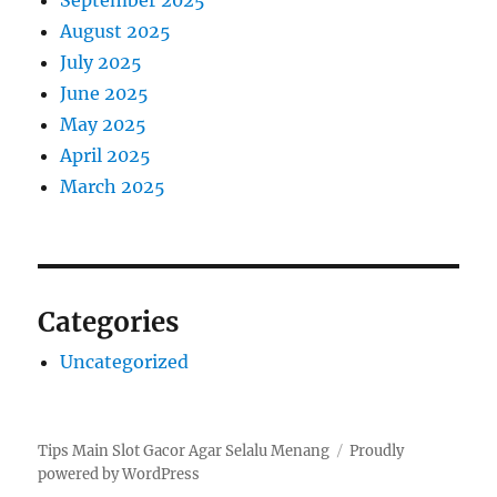
September 2025
August 2025
July 2025
June 2025
May 2025
April 2025
March 2025
Categories
Uncategorized
Tips Main Slot Gacor Agar Selalu Menang
Proudly
powered by WordPress