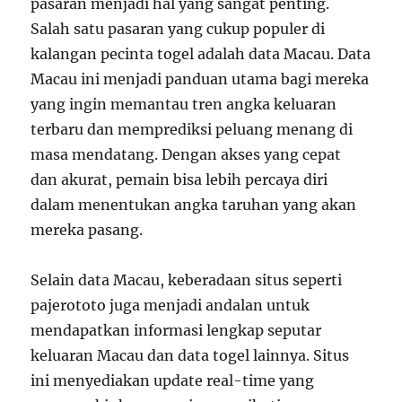
pasaran menjadi hal yang sangat penting.
Salah satu pasaran yang cukup populer di
kalangan pecinta togel adalah data Macau. Data
Macau ini menjadi panduan utama bagi mereka
yang ingin memantau tren angka keluaran
terbaru dan memprediksi peluang menang di
masa mendatang. Dengan akses yang cepat
dan akurat, pemain bisa lebih percaya diri
dalam menentukan angka taruhan yang akan
mereka pasang.
Selain data Macau, keberadaan situs seperti
pajerototo juga menjadi andalan untuk
mendapatkan informasi lengkap seputar
keluaran Macau dan data togel lainnya. Situs
ini menyediakan update real-time yang