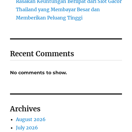
Rasakan Keuntungan Berlipat dari Slot Gacor
Thailand yang Membayar Besar dan
Memberikan Peluang Tinggi
Recent Comments
No comments to show.
Archives
August 2026
July 2026