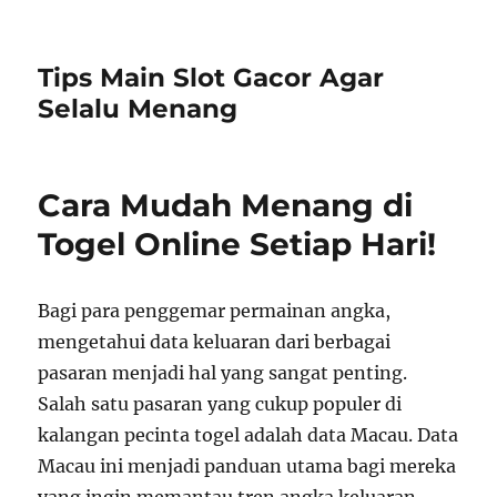
Tips Main Slot Gacor Agar
Selalu Menang
Cara Mudah Menang di
Togel Online Setiap Hari!
Bagi para penggemar permainan angka,
mengetahui data keluaran dari berbagai
pasaran menjadi hal yang sangat penting.
Salah satu pasaran yang cukup populer di
kalangan pecinta togel adalah data Macau. Data
Macau ini menjadi panduan utama bagi mereka