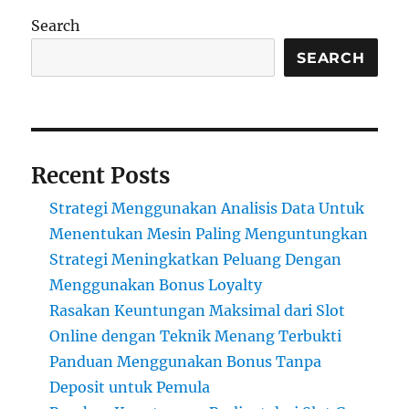
Search
SEARCH
Recent Posts
Strategi Menggunakan Analisis Data Untuk
Menentukan Mesin Paling Menguntungkan
Strategi Meningkatkan Peluang Dengan
Menggunakan Bonus Loyalty
Rasakan Keuntungan Maksimal dari Slot
Online dengan Teknik Menang Terbukti
Panduan Menggunakan Bonus Tanpa
Deposit untuk Pemula