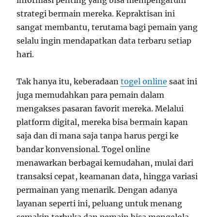
informasi penting yang bisa mempengaruhi
strategi bermain mereka. Kepraktisan ini
sangat membantu, terutama bagi pemain yang
selalu ingin mendapatkan data terbaru setiap
hari.
Tak hanya itu, keberadaan
togel online
saat ini
juga memudahkan para pemain dalam
mengakses pasaran favorit mereka. Melalui
platform digital, mereka bisa bermain kapan
saja dan di mana saja tanpa harus pergi ke
bandar konvensional. Togel online
menawarkan berbagai kemudahan, mulai dari
transaksi cepat, keamanan data, hingga variasi
permainan yang menarik. Dengan adanya
layanan seperti ini, peluang untuk menang