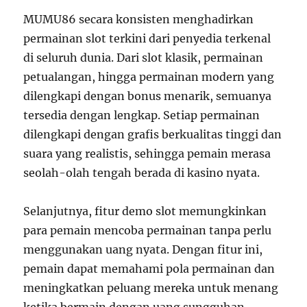
MUMU86 secara konsisten menghadirkan
permainan slot terkini dari penyedia terkenal
di seluruh dunia. Dari slot klasik, permainan
petualangan, hingga permainan modern yang
dilengkapi dengan bonus menarik, semuanya
tersedia dengan lengkap. Setiap permainan
dilengkapi dengan grafis berkualitas tinggi dan
suara yang realistis, sehingga pemain merasa
seolah-olah tengah berada di kasino nyata.
Selanjutnya, fitur demo slot memungkinkan
para pemain mencoba permainan tanpa perlu
menggunakan uang nyata. Dengan fitur ini,
pemain dapat memahami pola permainan dan
meningkatkan peluang mereka untuk menang