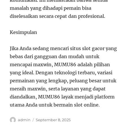
komunikasi. Ini memastikan bahwa semua
masalah yang dihadapi pemain bisa
diselesaikan secara cepat dan profesional.
Kesimpulan
Jika Anda sedang mencari situs slot gacor yang
bebas dari gangguan dan mudah untuk
mencapai maxwin, MUMU86 adalah pilihan
yang ideal. Dengan teknologi terbaru, variasi
permainan yang lengkap, peluang besar untuk
meraih maxwin, serta layanan yang dapat
diandalkan, MUMU86 layak menjadi platform
utama Anda untuk bermain slot online.
Author
Posted
admin
September 8, 2025
on