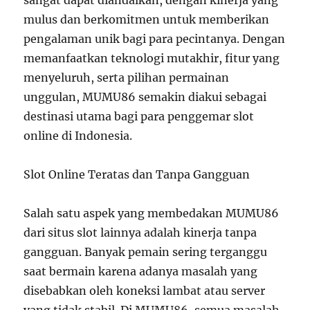
sangat dapat diandalkan, dengan kinerja yang
mulus dan berkomitmen untuk memberikan
pengalaman unik bagi para pecintanya. Dengan
memanfaatkan teknologi mutakhir, fitur yang
menyeluruh, serta pilihan permainan
unggulan, MUMU86 semakin diakui sebagai
destinasi utama bagi para penggemar slot
online di Indonesia.
Slot Online Teratas dan Tanpa Gangguan
Salah satu aspek yang membedakan MUMU86
dari situs slot lainnya adalah kinerja tanpa
gangguan. Banyak pemain sering terganggu
saat bermain karena adanya masalah yang
disebabkan oleh koneksi lambat atau server