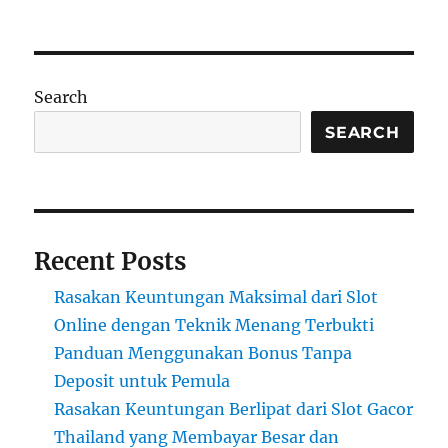
Search
SEARCH
Recent Posts
Rasakan Keuntungan Maksimal dari Slot
Online dengan Teknik Menang Terbukti
Panduan Menggunakan Bonus Tanpa
Deposit untuk Pemula
Rasakan Keuntungan Berlipat dari Slot Gacor
Thailand yang Membayar Besar dan