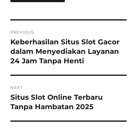
Post
PREVIOUS
navigation
Keberhasilan Situs Slot Gacor
Previous
post:
dalam Menyediakan Layanan
24 Jam Tanpa Henti
NEXT
Situs Slot Online Terbaru
Next
post:
Tanpa Hambatan 2025