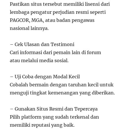
Pastikan situs tersebut memiliki lisensi dari
lembaga pengatur perjudian resmi seperti
PAGCOR, MGA, atau badan pengawas
nasional lainnya.
– Cek Ulasan dan Testimoni
Cari informasi dari pemain lain di forum
atau melalui media sosial.
– Uji Coba dengan Modal Kecil
Cobalah bermain dengan taruhan kecil untuk
menguji tingkat kemenangan yang diberikan.
– Gunakan Situs Resmi dan Tepercaya
Pilih platform yang sudah terkenal dan
memiliki reputasi yang baik.