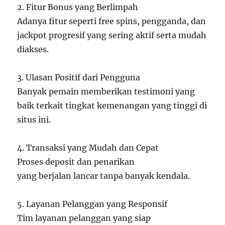
2. Fitur Bonus yang Berlimpah
Adanya fitur seperti free spins, pengganda, dan
jackpot progresif yang sering aktif serta mudah
diakses.
3. Ulasan Positif dari Pengguna
Banyak pemain memberikan testimoni yang
baik terkait tingkat kemenangan yang tinggi di
situs ini.
4. Transaksi yang Mudah dan Cepat
Proses deposit dan penarikan
yang berjalan lancar tanpa banyak kendala.
5. Layanan Pelanggan yang Responsif
Tim layanan pelanggan yang siap