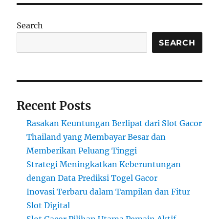
Search
SEARCH
Recent Posts
Rasakan Keuntungan Berlipat dari Slot Gacor
Thailand yang Membayar Besar dan
Memberikan Peluang Tinggi
Strategi Meningkatkan Keberuntungan
dengan Data Prediksi Togel Gacor
Inovasi Terbaru dalam Tampilan dan Fitur
Slot Digital