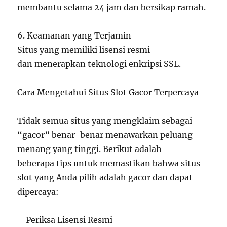
membantu selama 24 jam dan bersikap ramah.
6. Keamanan yang Terjamin
Situs yang memiliki lisensi resmi
dan menerapkan teknologi enkripsi SSL.
Cara Mengetahui Situs Slot Gacor Terpercaya
Tidak semua situs yang mengklaim sebagai
“gacor” benar-benar menawarkan peluang
menang yang tinggi. Berikut adalah
beberapa tips untuk memastikan bahwa situs
slot yang Anda pilih adalah gacor dan dapat
dipercaya:
– Periksa Lisensi Resmi