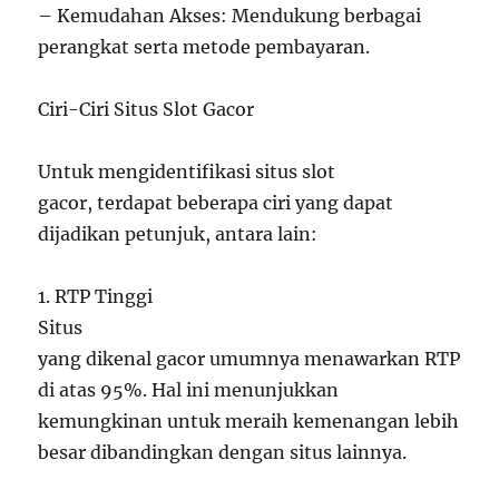
– Kemudahan Akses: Mendukung berbagai
perangkat serta metode pembayaran.
Ciri-Ciri Situs Slot Gacor
Untuk mengidentifikasi situs slot
gacor, terdapat beberapa ciri yang dapat
dijadikan petunjuk, antara lain:
1. RTP Tinggi
Situs
yang dikenal gacor umumnya menawarkan RTP
di atas 95%. Hal ini menunjukkan
kemungkinan untuk meraih kemenangan lebih
besar dibandingkan dengan situs lainnya.