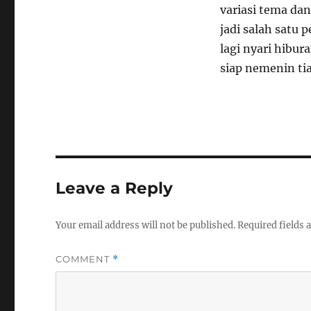
variasi tema dan
jadi salah satu
lagi nyari hibur
siap nemenin ti
Leave a Reply
Your email address will not be published.
Required fields
COMMENT
*