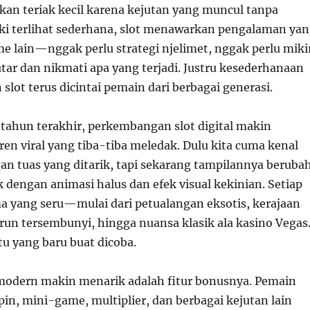
hkan teriak kecil karena kejutan yang muncul tanpa
ki terlihat sederhana, slot menawarkan pengalaman ya
me lain—nggak perlu strategi njelimet, nggak perlu miki
utar dan nikmati apa yang terjadi. Justru kesederhanaan
n slot terus dicintai pemain dari berbagai generasi.
tahun terakhir, perkembangan slot digital makin
en viral yang tiba-tiba meledak. Dulu kita cuma kenal
gan tuas yang ditarik, tapi sekarang tampilannya beruba
ik dengan animasi halus dan efek visual kekinian. Setiap
 yang seru—mulai dari petualangan eksotis, kerajaan
arun tersembunyi, hingga nuansa klasik ala kasino Vegas
tu yang baru buat dicoba.
 modern makin menarik adalah fitur bonusnya. Pemain
spin, mini-game, multiplier, dan berbagai kejutan lain