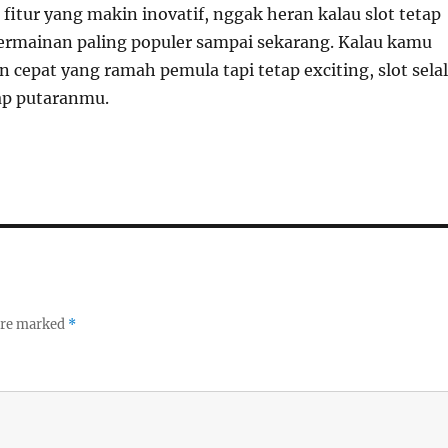
 fitur yang makin inovatif, nggak heran kalau slot tetap
 permainan paling populer sampai sekarang. Kalau kamu
an cepat yang ramah pemula tapi tetap exciting, slot sela
ap putaranmu.
 are marked
*