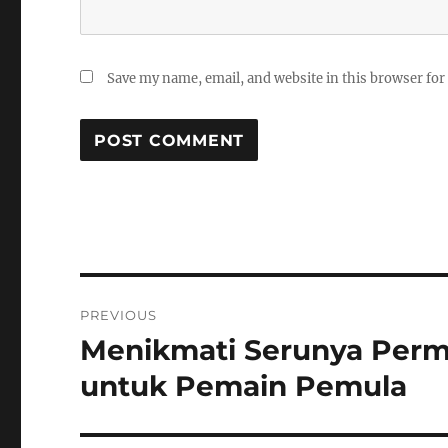
Save my name, email, and website in this browser for
Post
PREVIOUS
navigation
Menikmati Serunya Perm
Previous
post:
untuk Pemain Pemula