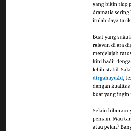
yang bikin tiap 
dramatis sering
itulah daya tar
Buat yang suka k
relevan di era d
menjelajah ratu
kini hadir deng
lebih stabil. Sa
dirgahayu4d
, t
dengan kualitas
buat yang ingin
Selain hiburanny
pemain. Mau tar
atau pelan? Ban