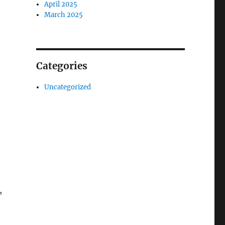
April 2025
March 2025
Categories
Uncategorized
,