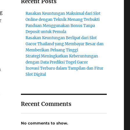
Recent Posts
ng
Rasakan Keuntungan Maksimal dari Slot
Online dengan Teknik Menang Terbukti
r
Panduan Menggunakan Bonus Tanpa
Deposit untuk Pemula
Rasakan Keuntungan Berlipat dari Slot
Gacor Thailand yang Membayar Besar dan
Memberikan Peluang Tinggi
Strategi Meningkatkan Keberuntungan
dengan Data Prediksi Togel Gacor
Inovasi Terbaru dalam Tampilan dan Fitur
h
Slot Digital
.
Recent Comments
No comments to show.