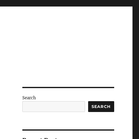
Search
SEARCH