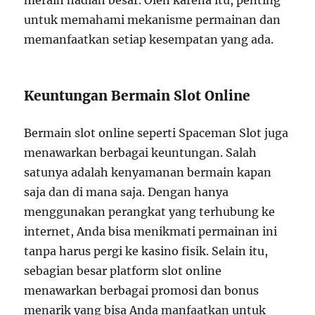
meraih hadiah besar. Oleh karena itu, penting
untuk memahami mekanisme permainan dan
memanfaatkan setiap kesempatan yang ada.
Keuntungan Bermain Slot Online
Bermain slot online seperti Spaceman Slot juga
menawarkan berbagai keuntungan. Salah
satunya adalah kenyamanan bermain kapan
saja dan di mana saja. Dengan hanya
menggunakan perangkat yang terhubung ke
internet, Anda bisa menikmati permainan ini
tanpa harus pergi ke kasino fisik. Selain itu,
sebagian besar platform slot online
menawarkan berbagai promosi dan bonus
menarik yang bisa Anda manfaatkan untuk