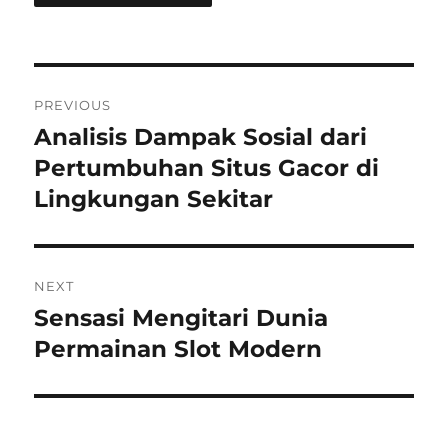
Post
PREVIOUS
navigation
Analisis Dampak Sosial dari
Previous
post:
Pertumbuhan Situs Gacor di
Lingkungan Sekitar
NEXT
Sensasi Mengitari Dunia
Next
post:
Permainan Slot Modern