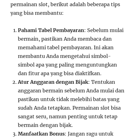
permainan slot, berikut adalah beberapa tips
yang bisa membantu:
Pahami Tabel Pembayaran
: Sebelum mulai
bermain, pastikan Anda membaca dan
memahami tabel pembayaran. Ini akan
membantu Anda mengetahui simbol-
simbol apa yang paling menguntungkan
dan fitur apa yang bisa diaktifkan.
Atur Anggaran dengan Bijak
: Tentukan
anggaran bermain sebelum Anda mulai dan
pastikan untuk tidak melebihi batas yang
sudah Anda tetapkan. Permainan slot bisa
sangat seru, namun penting untuk tetap
bermain dengan bijak.
Manfaatkan Bonus
: Jangan ragu untuk