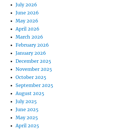
July 2026
June 2026
May 2026
April 2026
March 2026
February 2026
January 2026
December 2025
November 2025
October 2025
September 2025
August 2025
July 2025
June 2025
May 2025
April 2025