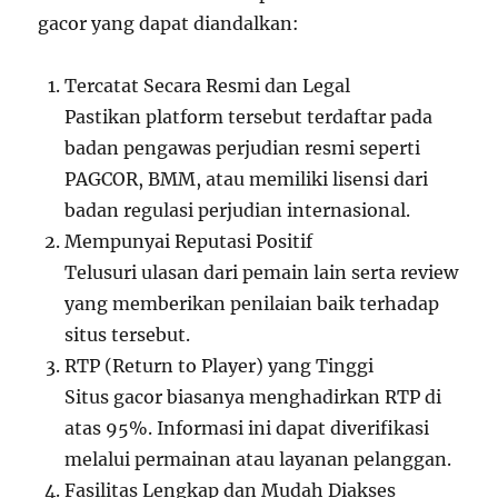
gacor yang dapat diandalkan:
Tercatat Secara Resmi dan Legal
Pastikan platform tersebut terdaftar pada
badan pengawas perjudian resmi seperti
PAGCOR, BMM, atau memiliki lisensi dari
badan regulasi perjudian internasional.
Mempunyai Reputasi Positif
Telusuri ulasan dari pemain lain serta review
yang memberikan penilaian baik terhadap
situs tersebut.
RTP (Return to Player) yang Tinggi
Situs gacor biasanya menghadirkan RTP di
atas 95%. Informasi ini dapat diverifikasi
melalui permainan atau layanan pelanggan.
Fasilitas Lengkap dan Mudah Diakses