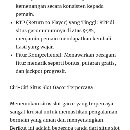
kemenangan secara konsisten kepada
pemain.
RTP (Return to Player) yang Tinggi: RTP di
situs gacor umumnya di atas 95%,
menjamin pemain mendapatkan kembali
hasil yang wajar.
Fitur Komprehensif: Menawarkan beragam
fitur menarik seperti bonus, putaran gratis,
dan jackpot progresif.
Ciri-Ciri Situs Slot Gacor Terpercaya
Menemukan situs slot gacor yang terpercaya
sangat krusial untuk memastikan pengalaman
bermain yang aman dan menyenangkan.
Berikut ini adalah beberapa tanda dari situs slot