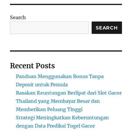
Search
SEARCH
Recent Posts
Panduan Menggunakan Bonus Tanpa
Deposit untuk Pemula
Rasakan Keuntungan Berlipat dari Slot Gacor
Thailand yang Membayar Besar dan
Memberikan Peluang Tinggi
Strategi Meningkatkan Keberuntungan
dengan Data Prediksi Togel Gacor