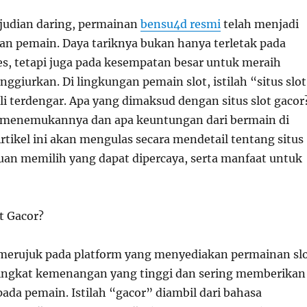
judian daring, permainan
bensu4d resmi
telah menjadi
gan pemain. Daya tariknya bukan hanya terletak pada
, tetapi juga pada kesempatan besar untuk meraih
ggiurkan. Di lingkungan pemain slot, istilah “situs slot
li terdengar. Apa yang dimaksud dengan situs slot gacor
 menemukannya dan apa keuntungan dari bermain di
Artikel ini akan mengulas secara mendetail tentang situs
duan memilih yang dapat dipercaya, serta manfaat untuk
ot Gacor?
r merujuk pada platform yang menyediakan permainan sl
tingkat kemenangan yang tinggi dan sering memberikan
ada pemain. Istilah “gacor” diambil dari bahasa