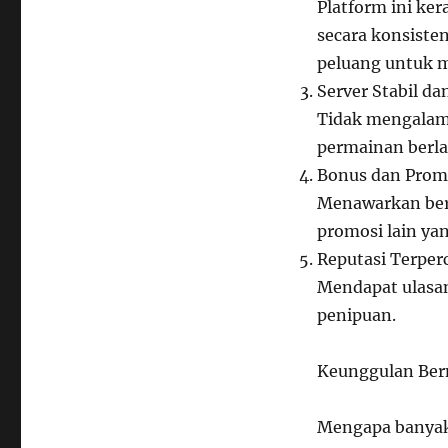
Platform ini ke
secara konsiste
peluang untuk 
Server Stabil da
Tidak mengalam
permainan berl
Bonus dan Prom
Menawarkan berba
promosi lain y
Reputasi Terper
Mendapat ulasan
penipuan.
Keunggulan Berm
Mengapa banyak 