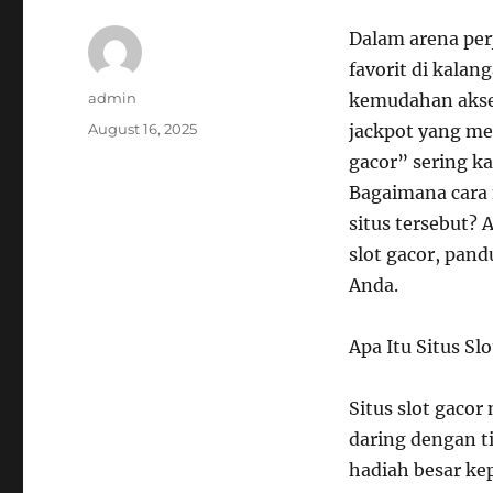
Dalam arena per
favorit di kalan
Author
admin
kemudahan akses
Posted
August 16, 2025
jackpot yang men
on
gacor” sering ka
Bagaimana cara
situs tersebut? 
slot gacor, pan
Anda.
Apa Itu Situs Sl
Situs slot gaco
daring dengan 
hadiah besar kep