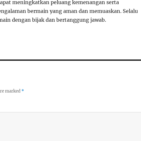
dapat meningkatkan peluang kemenangan serta
ngalaman bermain yang aman dan memuaskan. Selalu
main dengan bijak dan bertanggung jawab.
 are marked
*