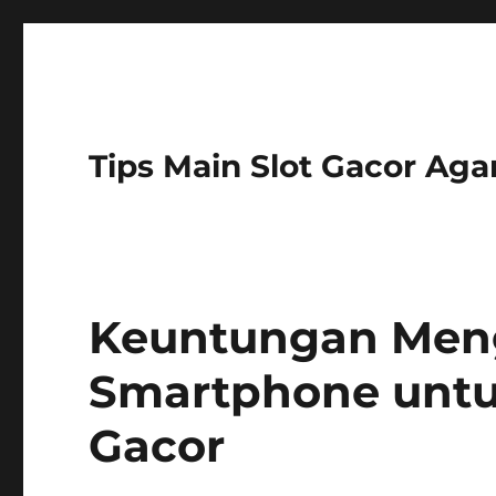
Tips Main Slot Gacor Ag
Keuntungan Me
Smartphone untuk
Gacor