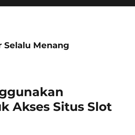
ar Selalu Menang
nggunakan
 Akses Situs Slot