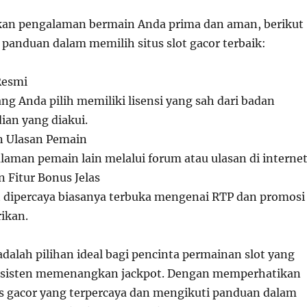
an pengalaman bermain Anda prima dan aman, berikut
 panduan dalam memilih situs slot gacor terbaik:
Resmi
ang Anda pilih memiliki lisensi yang sah dari badan
ian yang diakui.
n Ulasan Pemain
aman pemain lain melalui forum atau ulasan di internet
 Fitur Bonus Jelas
t dipercaya biasanya terbuka mengenai RTP dan promosi
ikan.
 adalah pilihan ideal bagi pencinta permainan slot yang
onsisten memenangkan jackpot. Dengan memperhatikan
itus gacor yang terpercaya dan mengikuti panduan dalam