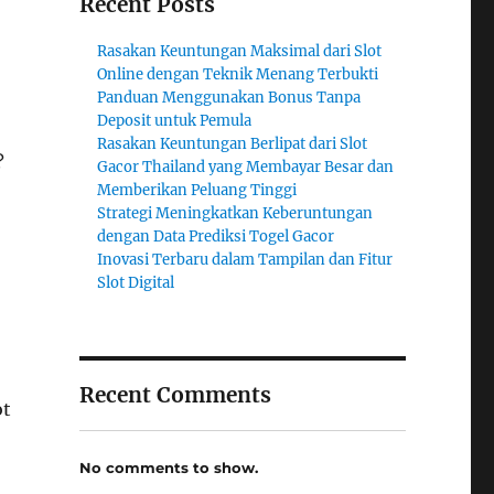
Recent Posts
Rasakan Keuntungan Maksimal dari Slot
Online dengan Teknik Menang Terbukti
Panduan Menggunakan Bonus Tanpa
Deposit untuk Pemula
Rasakan Keuntungan Berlipat dari Slot
?
Gacor Thailand yang Membayar Besar dan
Memberikan Peluang Tinggi
Strategi Meningkatkan Keberuntungan
dengan Data Prediksi Togel Gacor
Inovasi Terbaru dalam Tampilan dan Fitur
Slot Digital
Recent Comments
ot
No comments to show.