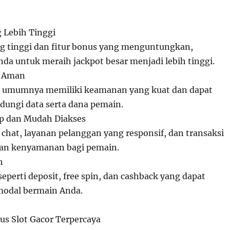
 Lebih Tinggi
g tinggi dan fitur bonus yang menguntungkan,
a untuk meraih jackpot besar menjadi lebih tinggi.
n Aman
or umumnya memiliki keamanan yang kuat dan dapat
ndungi data serta dana pemain.
ap dan Mudah Diakses
ve chat, layanan pelanggan yang responsif, dan transaksi
an kenyamanan bagi pemain.
h
eperti deposit, free spin, dan cashback yang dapat
odal bermain Anda.
us Slot Gacor Terpercaya