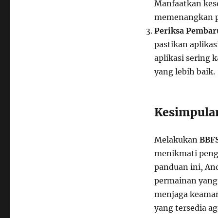
Manfaatkan kes
memenangkan p
Periksa Pembaru
pastikan aplikas
aplikasi sering
yang lebih baik.
Kesimpula
Melakukan
BBFS
menikmati peng
panduan ini, An
permainan yang 
menjaga keaman
yang tersedia 