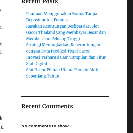
Recent Posts
e
Panduan Menggunakan Bonus Tanpa
Deposit untuk Pemula
Rasakan Keuntungan Berlipat dari Slot
h
Gacor Thailand yang Membayar Besar dan
Memberikan Peluang Tinggi
e
Strategi Meningkatkan Keberuntungan
dengan Data Prediksi Togel Gacor
n
Inovasi Terbaru dalam Tampilan dan Fitur
Slot Digital
Slot Gacor Pilihan Utama Pemain Aktif
Sepanjang Tahun
Recent Comments
ik
No comments to show.
il