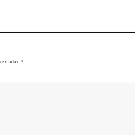
 are marked
*