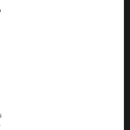
n
i
.