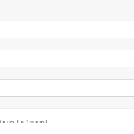
 the next time I comment.