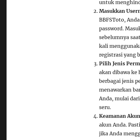
untuk menghinda
Masukkan User
BBFSToto, Anda
password. Mas
sebelumnya saat
kali menggunaka
registrasi yang 
Pilih Jenis Per
akan dibawa ke 
berbagai jenis p
menawarkan bany
Anda, mulai dari
seru.
Keamanan Aku
akun Anda. Pasti
jika Anda mengg