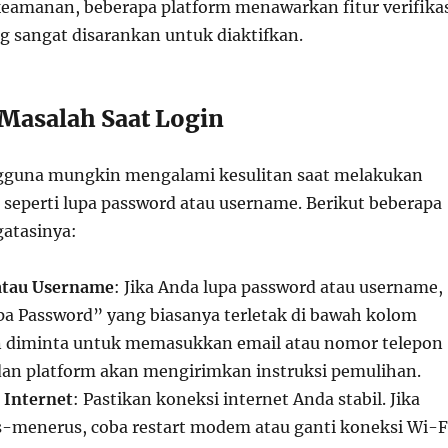
amanan, beberapa platform menawarkan fitur verifika
g sangat disarankan untuk diaktifkan.
Masalah Saat Login
gguna mungkin mengalami kesulitan saat melakukan
, seperti lupa password atau username. Berikut beberapa
atasinya:
atau Username
: Jika Anda lupa password atau username,
pa Password” yang biasanya terletak di bawah kolom
n diminta untuk memasukkan email atau nomor telepon
 dan platform akan mengirimkan instruksi pemulihan.
 Internet
: Pastikan koneksi internet Anda stabil. Jika
us-menerus, coba restart modem atau ganti koneksi Wi-F