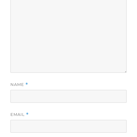
NAME
*
EMAIL
*