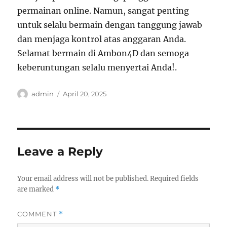
permainan online. Namun, sangat penting
untuk selalu bermain dengan tanggung jawab
dan menjaga kontrol atas anggaran Anda.
Selamat bermain di Ambon4D dan semoga
keberuntungan selalu menyertai Anda!.
Author
Posted
admin
April 20, 2025
on
Leave a Reply
Your email address will not be published.
Required fields
are marked
*
COMMENT
*