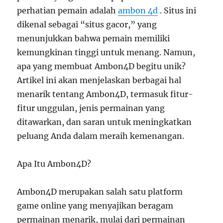
perhatian pemain adalah
ambon 4d
. Situs ini
dikenal sebagai “situs gacor,” yang
menunjukkan bahwa pemain memiliki
kemungkinan tinggi untuk menang. Namun,
apa yang membuat Ambon4D begitu unik?
Artikel ini akan menjelaskan berbagai hal
menarik tentang Ambon4D, termasuk fitur-
fitur unggulan, jenis permainan yang
ditawarkan, dan saran untuk meningkatkan
peluang Anda dalam meraih kemenangan.
Apa Itu Ambon4D?
Ambon4D merupakan salah satu platform
game online yang menyajikan beragam
permainan menarik, mulai dari permainan