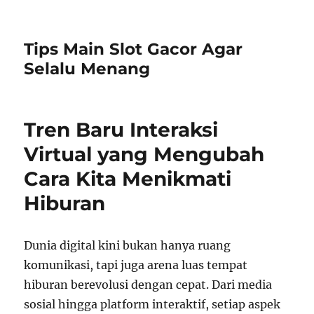
Tips Main Slot Gacor Agar
Selalu Menang
Tren Baru Interaksi
Virtual yang Mengubah
Cara Kita Menikmati
Hiburan
Dunia digital kini bukan hanya ruang
komunikasi, tapi juga arena luas tempat
hiburan berevolusi dengan cepat. Dari media
sosial hingga platform interaktif, setiap aspek