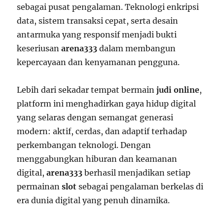
sebagai pusat pengalaman. Teknologi enkripsi
data, sistem transaksi cepat, serta desain
antarmuka yang responsif menjadi bukti
keseriusan
arena333
dalam membangun
kepercayaan dan kenyamanan pengguna.
Lebih dari sekadar tempat bermain
judi online
,
platform ini menghadirkan gaya hidup digital
yang selaras dengan semangat generasi
modern: aktif, cerdas, dan adaptif terhadap
perkembangan teknologi. Dengan
menggabungkan hiburan dan keamanan
digital,
arena333
berhasil menjadikan setiap
permainan
slot
sebagai pengalaman berkelas di
era dunia digital yang penuh dinamika.