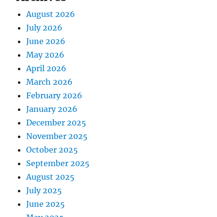
August 2026
July 2026
June 2026
May 2026
April 2026
March 2026
February 2026
January 2026
December 2025
November 2025
October 2025
September 2025
August 2025
July 2025
June 2025