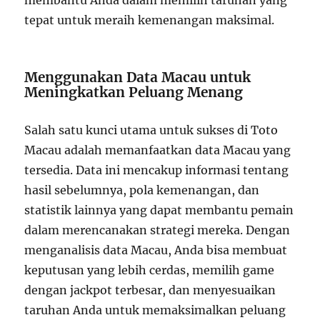
membantu Anda dalam memilih taruhan yang
tepat untuk meraih kemenangan maksimal.
Menggunakan Data Macau untuk
Meningkatkan Peluang Menang
Salah satu kunci utama untuk sukses di Toto
Macau adalah memanfaatkan data Macau yang
tersedia. Data ini mencakup informasi tentang
hasil sebelumnya, pola kemenangan, dan
statistik lainnya yang dapat membantu pemain
dalam merencanakan strategi mereka. Dengan
menganalisis data Macau, Anda bisa membuat
keputusan yang lebih cerdas, memilih game
dengan jackpot terbesar, dan menyesuaikan
taruhan Anda untuk memaksimalkan peluang