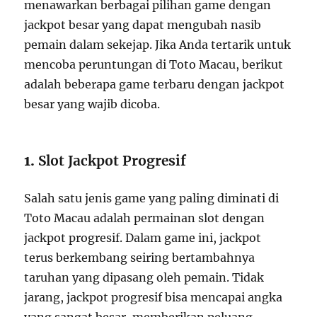
menawarkan berbagai pilihan game dengan
jackpot besar yang dapat mengubah nasib
pemain dalam sekejap. Jika Anda tertarik untuk
mencoba peruntungan di Toto Macau, berikut
adalah beberapa game terbaru dengan jackpot
besar yang wajib dicoba.
1.
Slot Jackpot Progresif
Salah satu jenis game yang paling diminati di
Toto Macau adalah permainan slot dengan
jackpot progresif. Dalam game ini, jackpot
terus berkembang seiring bertambahnya
taruhan yang dipasang oleh pemain. Tidak
jarang, jackpot progresif bisa mencapai angka