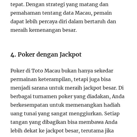
tepat. Dengan strategi yang matang dan
pemahaman tentang data Macau, pemain
dapat lebih percaya diri dalam bertaruh dan
meraih kemenangan besar.
4.
Poker dengan Jackpot
Poker di Toto Macau bukan hanya sekedar
permainan keterampilan, tetapi juga bisa
menjadi sarana untuk meraih jackpot besar. Di
berbagai turnamen poker yang diadakan, Anda
berkesempatan untuk memenangkan hadiah
uang tunai yang sangat menggiurkan. Setiap
tangan yang dibagikan bisa membawa Anda
lebih dekat ke jackpot besar, terutama jika