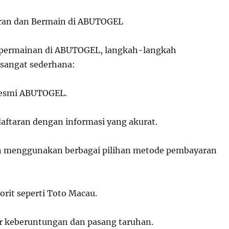
aran dan Bermain di ABUTOGEL
permainan di ABUTOGEL, langkah-langkah
sangat sederhana:
resmi ABUTOGEL.
daftaran dengan informasi yang akurat.
n menggunakan berbagai pilihan metode pembayaran
vorit seperti Toto Macau.
 keberuntungan dan pasang taruhan.