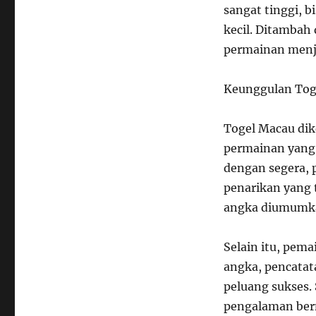
sangat tinggi, 
kecil. Ditambah
permainan menja
Keunggulan Tog
Togel Macau dik
permainan yang 
dengan segera, 
penarikan yang
angka diumumka
Selain itu, pema
angka, pencatat
peluang sukses.
pengalaman ber