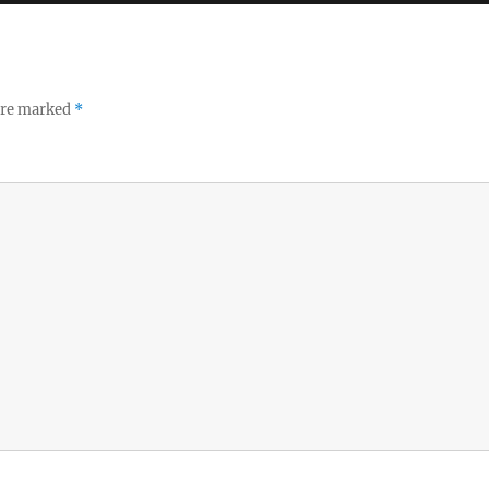
 are marked
*