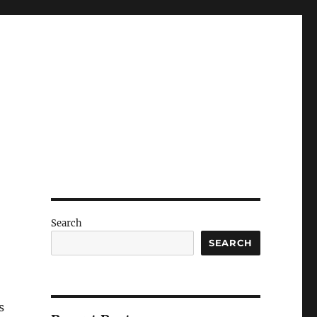
Search
SEARCH
s