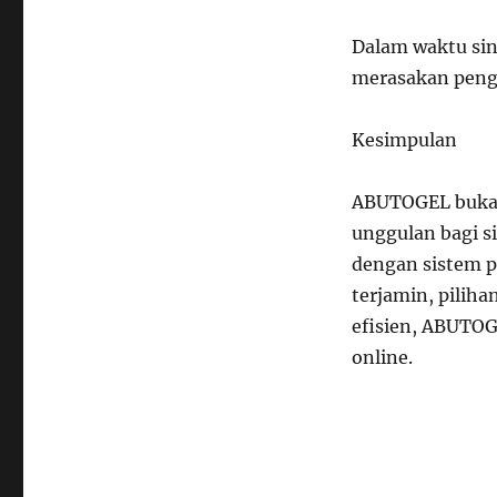
Dalam waktu sin
merasakan peng
Kesimpulan
ABUTOGEL bukan 
unggulan bagi s
dengan sistem 
terjamin, pilih
efisien, ABUTOG
online.