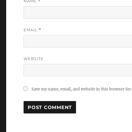
NAME
*
EMAIL
*
WEBSITE
Save my name, email, and website in this browser for