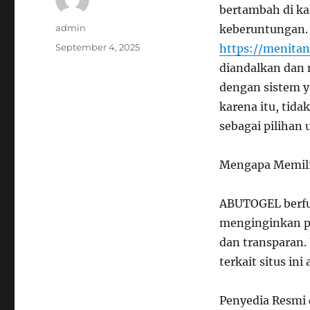
bertambah di k
Author
admin
keberuntungan. 
Posted
September 4, 2025
https://menita
on
diandalkan dan
dengan sistem y
karena itu, ti
sebagai pilihan
Mengapa Memil
ABUTOGEL berfun
menginginkan p
dan transparan.
terkait situs ini
Penyedia Resmi 