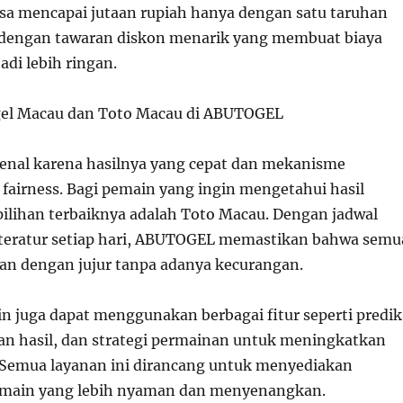
bisa mencapai jutaan rupiah hanya dengan satu taruhan
 dengan tawaran diskon menarik yang membuat biaya
di lebih ringan.
el Macau dan Toto Macau di ABUTOGEL
enal karena hasilnya yang cepat dan mekanisme
fairness. Bagi pemain yang ingin mengetahui hasil
pilihan terbaiknya adalah Toto Macau. Dengan jadwal
 teratur setiap hari, ABUTOGEL memastikan bahwa semu
n dengan jujur tanpa adanya kecurangan.
in juga dapat menggunakan berbagai fitur seperti predik
an hasil, dan strategi permainan untuk meningkatkan
 Semua layanan ini dirancang untuk menyediakan
main yang lebih nyaman dan menyenangkan.