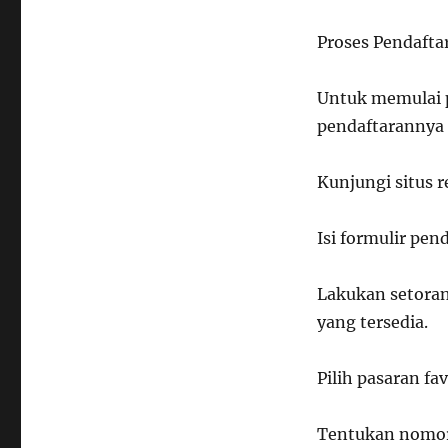
Proses Pendaft
Untuk memulai 
pendaftarannya 
Kunjungi situs 
Isi formulir pen
Lakukan setora
yang tersedia.
Pilih pasaran fa
Tentukan nomor