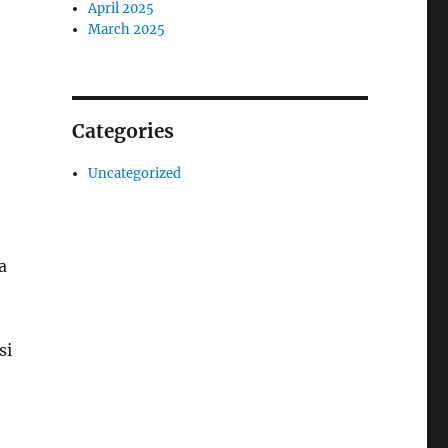
April 2025
March 2025
Categories
Uncategorized
a
si