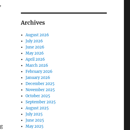
,
Archives
August 2026
July 2026
June 2026
May 2026
April 2026
March 2026
February 2026
January 2026
December 2025
November 2025
October 2025
September 2025
August 2025
July 2025
June 2025
ng
May 2025