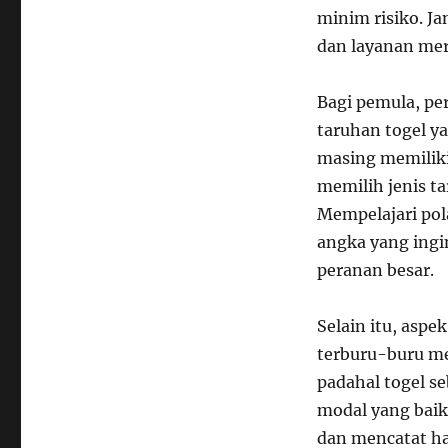
minim risiko. Ja
dan layanan mer
Bagi pemula, pe
taruhan togel ya
masing memiliki
memilih jenis t
Mempelajari po
angka yang ingi
peranan besar.
Selain itu, aspe
terburu-buru me
padahal togel 
modal yang baik
dan mencatat ha