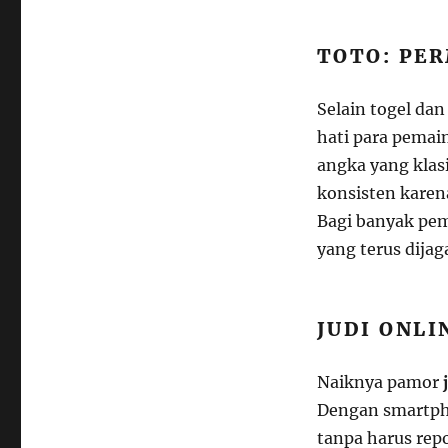
TOTO: PER
Selain togel dan
hati para pemai
angka yang klasi
konsisten karen
Bagi banyak pema
yang terus dijag
JUDI ONLI
Naiknya pamor
Dengan smartpho
tanpa harus repot