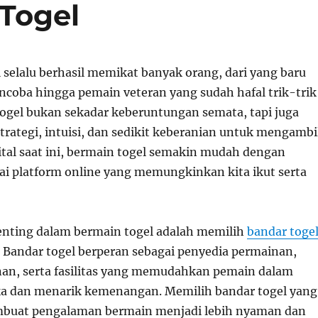
 Togel
 selalu berhasil memikat banyak orang, dari yang baru
ncoba hingga pemain veteran yang sudah hafal trik-trik
 Togel bukan sekadar keberuntungan semata, tapi juga
ategi, intuisi, dan sedikit keberanian untuk mengambi
igital saat ini, bermain togel semakin mudah dengan
ai platform online yang memungkinkan kita ikut serta
penting dalam bermain togel adalah memilih
bandar toge
. Bandar togel berperan sebagai penyedia permainan,
an, serta fasilitas yang memudahkan pemain dalam
 dan menarik kemenangan. Memilih bandar togel yang
mbuat pengalaman bermain menjadi lebih nyaman dan