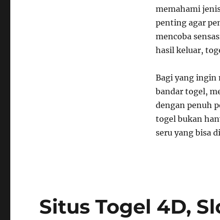
memahami jenis 
penting agar pe
mencoba sensasi
hasil keluar, to
Bagi yang ingin
bandar togel, m
dengan penuh p
togel bukan han
seru yang bisa d
Situs Togel 4D, Sl