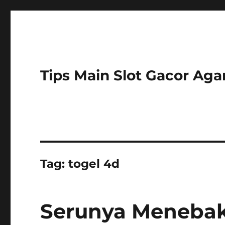
Tips Main Slot Gacor Ag
Tag:
togel 4d
Serunya Menebak