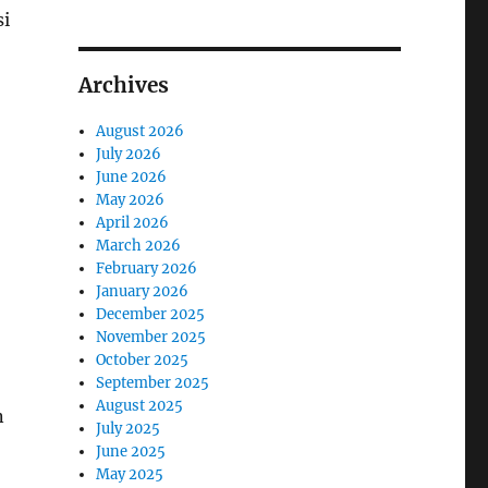
si
Archives
August 2026
July 2026
June 2026
May 2026
April 2026
March 2026
February 2026
January 2026
December 2025
November 2025
October 2025
September 2025
August 2025
n
July 2025
June 2025
May 2025