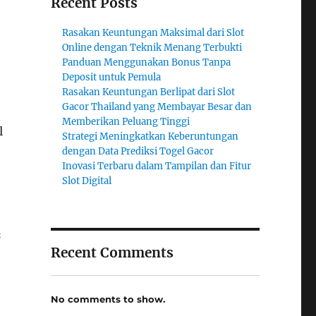
Recent Posts
Rasakan Keuntungan Maksimal dari Slot
Online dengan Teknik Menang Terbukti
Panduan Menggunakan Bonus Tanpa
Deposit untuk Pemula
Rasakan Keuntungan Berlipat dari Slot
Gacor Thailand yang Membayar Besar dan
Memberikan Peluang Tinggi
l
Strategi Meningkatkan Keberuntungan
dengan Data Prediksi Togel Gacor
Inovasi Terbaru dalam Tampilan dan Fitur
Slot Digital
l
Recent Comments
No comments to show.