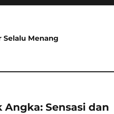
ar Selalu Menang
 Angka: Sensasi dan