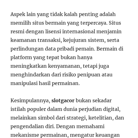
Aspek lain yang tidak kalah penting adalah
memilih situs bermain yang terpercaya. Situs
resmi dengan lisensi internasional menjamin
keamanan transaksi, kejujuran sistem, serta
perlindungan data pribadi pemain. Bermain di
platform yang tepat bukan hanya
meningkatkan kenyamanan, tetapi juga
menghindarkan dari risiko penipuan atau
manipulasi hasil permainan.
Kesimpulannya,
slotgacor
bukan sekadar
istilah populer dalam dunia perjudian digital,
melainkan simbol dari strategi, ketelitian, dan
pengendalian diri. Dengan memahami
mekanisme permainan, mengatur keuangan