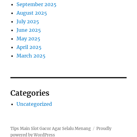
September 2025
August 2025
July 2025
June 2025
May 2025
April 2025
March 2025
Categories
Uncategorized
Tips Main Slot Gacor Agar Selalu Menang
Proudly
powered by WordPress