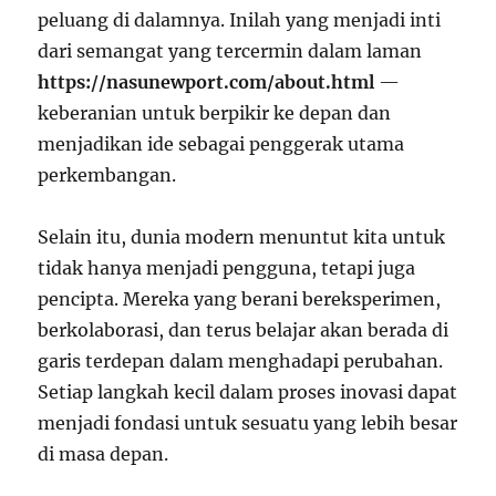
peluang di dalamnya. Inilah yang menjadi inti
dari semangat yang tercermin dalam laman
https://nasunewport.com/about.html
—
keberanian untuk berpikir ke depan dan
menjadikan ide sebagai penggerak utama
perkembangan.
Selain itu, dunia modern menuntut kita untuk
tidak hanya menjadi pengguna, tetapi juga
pencipta. Mereka yang berani bereksperimen,
berkolaborasi, dan terus belajar akan berada di
garis terdepan dalam menghadapi perubahan.
Setiap langkah kecil dalam proses inovasi dapat
menjadi fondasi untuk sesuatu yang lebih besar
di masa depan.