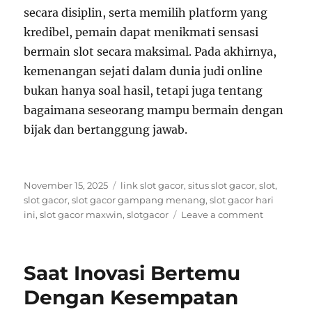
secara disiplin, serta memilih platform yang
kredibel, pemain dapat menikmati sensasi
bermain slot secara maksimal. Pada akhirnya,
kemenangan sejati dalam dunia judi online
bukan hanya soal hasil, tetapi juga tentang
bagaimana seseorang mampu bermain dengan
bijak dan bertanggung jawab.
Posted
Tags
November 15, 2025
link slot gacor
,
situs slot gacor
,
slot
,
on
slot gacor
,
slot gacor gampang menang
,
slot gacor hari
on
ini
,
slot gacor maxwin
,
slotgacor
Leave a comment
Slotgacor
dan
Strategi
Saat Inovasi Bertemu
Cerdas
Meningka
Dengan Kesempatan
Peluang