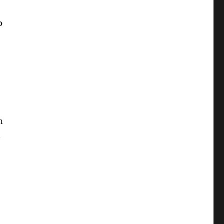
o
n
n