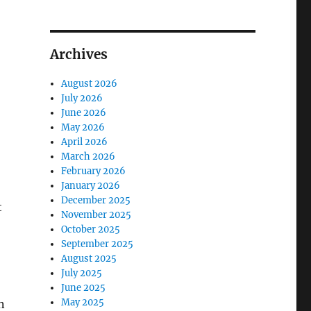
Archives
August 2026
July 2026
June 2026
May 2026
April 2026
March 2026
February 2026
January 2026
December 2025
t
November 2025
October 2025
September 2025
August 2025
July 2025
June 2025
May 2025
n