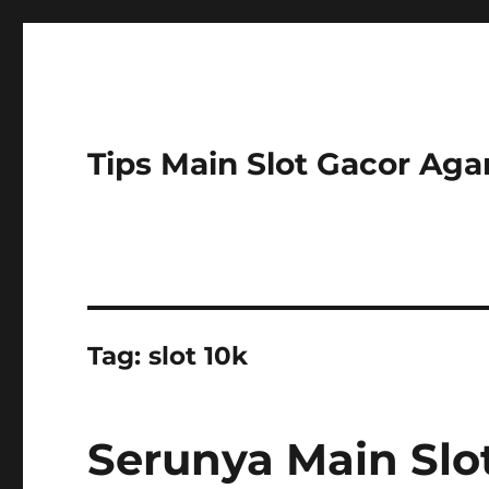
Tips Main Slot Gacor Ag
Tag:
slot 10k
Serunya Main Slot