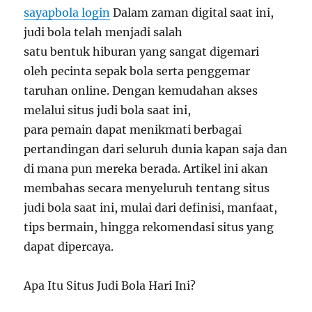
sayapbola login
Dalam zaman digital saat ini,
judi bola telah menjadi salah
satu bentuk hiburan yang sangat digemari
oleh pecinta sepak bola serta penggemar
taruhan online. Dengan kemudahan akses
melalui situs judi bola saat ini,
para pemain dapat menikmati berbagai
pertandingan dari seluruh dunia kapan saja dan
di mana pun mereka berada. Artikel ini akan
membahas secara menyeluruh tentang situs
judi bola saat ini, mulai dari definisi, manfaat,
tips bermain, hingga rekomendasi situs yang
dapat dipercaya.
Apa Itu Situs Judi Bola Hari Ini?