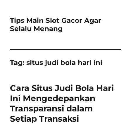
Tips Main Slot Gacor Agar
Selalu Menang
Tag:
situs judi bola hari ini
Cara Situs Judi Bola Hari
Ini Mengedepankan
Transparansi dalam
Setiap Transaksi