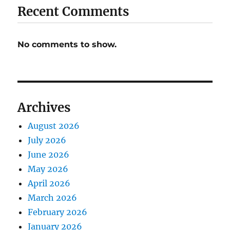
Recent Comments
No comments to show.
Archives
August 2026
July 2026
June 2026
May 2026
April 2026
March 2026
February 2026
January 2026