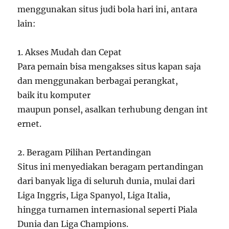
menggunakan situs judi bola hari ini, antara
lain:
1. Akses Mudah dan Cepat
Para pemain bisa mengakses situs kapan saja
dan menggunakan berbagai perangkat,
baik itu komputer
maupun ponsel, asalkan terhubung dengan int
ernet.
2. Beragam Pilihan Pertandingan
Situs ini menyediakan beragam pertandingan
dari banyak liga di seluruh dunia, mulai dari
Liga Inggris, Liga Spanyol, Liga Italia,
hingga turnamen internasional seperti Piala
Dunia dan Liga Champions.