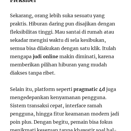
Fleksibel
Sekarang, orang lebih suka sesuatu yang
praktis. Hiburan daring pun disajikan dengan
fleksibilitas tinggi. Mau santai di rumah atau
sekadar mengisi waktu di sela kesibukan,
semua bisa dilakukan dengan satu klik. Itulah
mengapa
judi online
makin diminati, karena
memberikan pilihan hiburan yang mudah
diakses tanpa ribet.
Selain itu, platform seperti
pragmatic 4d
juga
mengedepankan kenyamanan pengguna.
Sistem transaksi cepat, interface ramah
pengguna, hingga fitur keamanan modern jadi
poin plus. Dengan begitu, pemain bisa fokus
menikmati keseruan tanpa khawatir soal hal-