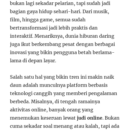
bukan lagi sekadar pelarian, tapi sudah jadi
bagian gaya hidup sehari-hari. Dari musik,
film, hingga game, semua sudah
bertransformasi jadi lebih praktis dan
interaktif. Menariknya, dunia hiburan daring
juga ikut berkembang pesat dengan berbagai
inovasi yang bikin pengguna betah berlama-
lama di depan layar.
Salah satu hal yang bikin tren ini makin naik
daun adalah munculnya platform berbasis
teknologi canggih yang memberi pengalaman
berbeda. Misalnya, di tengah ramainya
aktivitas online, banyak orang yang
menemukan keseruan lewat
judi online
. Bukan
cuma sekadar soal menang atau kalah, tapi ada