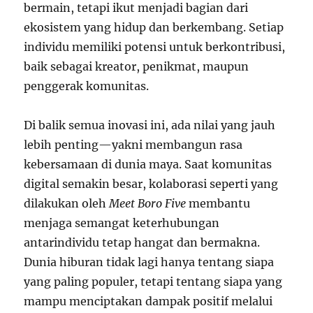
bermain, tetapi ikut menjadi bagian dari
ekosistem yang hidup dan berkembang. Setiap
individu memiliki potensi untuk berkontribusi,
baik sebagai kreator, penikmat, maupun
penggerak komunitas.
Di balik semua inovasi ini, ada nilai yang jauh
lebih penting—yakni membangun rasa
kebersamaan di dunia maya. Saat komunitas
digital semakin besar, kolaborasi seperti yang
dilakukan oleh
Meet Boro Five
membantu
menjaga semangat keterhubungan
antarindividu tetap hangat dan bermakna.
Dunia hiburan tidak lagi hanya tentang siapa
yang paling populer, tetapi tentang siapa yang
mampu menciptakan dampak positif melalui