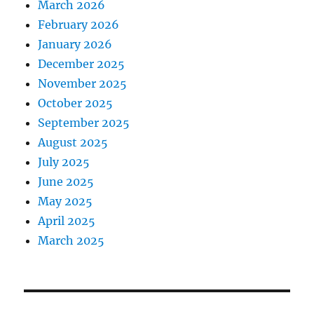
March 2026
February 2026
January 2026
December 2025
November 2025
October 2025
September 2025
August 2025
July 2025
June 2025
May 2025
April 2025
March 2025