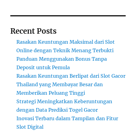
Recent Posts
Rasakan Keuntungan Maksimal dari Slot
Online dengan Teknik Menang Terbukti
Panduan Menggunakan Bonus Tanpa
Deposit untuk Pemula
Rasakan Keuntungan Berlipat dari Slot Gacor
Thailand yang Membayar Besar dan
Memberikan Peluang Tinggi
Strategi Meningkatkan Keberuntungan
dengan Data Prediksi Togel Gacor
Inovasi Terbaru dalam Tampilan dan Fitur
Slot Digital