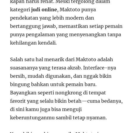
kapan harus rehat. Meski tergolong dalam
kategori
judi online
, Maktoto punya
pendekatan yang lebih modern dan
bertanggung jawab, memastikan setiap pemain
punya pengalaman yang menyenangkan tanpa
kehilangan kendali.
Salah satu hal menarik dari Maktoto adalah
suasananya yang terasa akrab. Interface-nya
bersih, mudah digunakan, dan nggak bikin
bingung bahkan untuk pemain baru.
Bayangkan seperti nongkrong di tempat
favorit yang selalu bikin betah—cuma bedanya,
di sini kamu juga bisa menguji
keberuntunganmu sambil tetap nyaman.