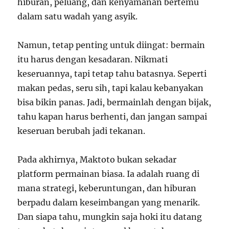
hiburan, peluang, dan kenyamanan bertemu
dalam satu wadah yang asyik.
Namun, tetap penting untuk diingat: bermain
itu harus dengan kesadaran. Nikmati
keseruannya, tapi tetap tahu batasnya. Seperti
makan pedas, seru sih, tapi kalau kebanyakan
bisa bikin panas. Jadi, bermainlah dengan bijak,
tahu kapan harus berhenti, dan jangan sampai
keseruan berubah jadi tekanan.
Pada akhirnya, Maktoto bukan sekadar
platform permainan biasa. Ia adalah ruang di
mana strategi, keberuntungan, dan hiburan
berpadu dalam keseimbangan yang menarik.
Dan siapa tahu, mungkin saja hoki itu datang