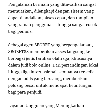
Pengalaman bermain yang ditawarkan sangat
memuaskan, dilengkapi dengan sistem yang
dapat diandalkan, akses cepat, dan tampilan
yang ramah pengguna, sehingga sangat cocok
bagi pemula.
Sebagai agen SBOBET yang berpengalaman,
SBOBET88 memberikan akses langsung ke
berbagai jenis taruhan olahraga, khususnya
dalam judi bola online. Dari pertandingan lokal
hingga liga internasional, semuanya tersedia
dengan odds yang bersaing, memberikan
peluang besar untuk mendapat keuntungan
bagi para penjudi.
Layanan Unggulan yang Meningkatkan