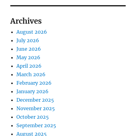
Archives
August 2026
July 2026
June 2026
May 2026
April 2026
March 2026
February 2026
January 2026
December 2025
November 2025
October 2025
September 2025
August 2025