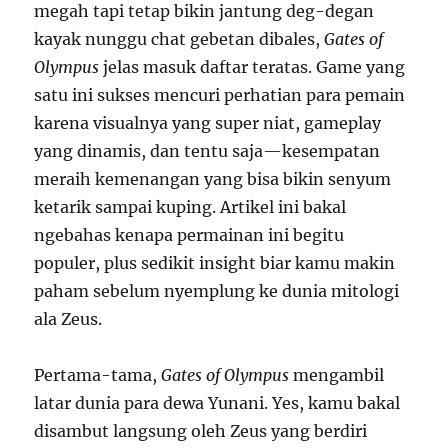
megah tapi tetap bikin jantung deg-degan
kayak nunggu chat gebetan dibales,
Gates of
Olympus
jelas masuk daftar teratas. Game yang
satu ini sukses mencuri perhatian para pemain
karena visualnya yang super niat, gameplay
yang dinamis, dan tentu saja—kesempatan
meraih kemenangan yang bisa bikin senyum
ketarik sampai kuping. Artikel ini bakal
ngebahas kenapa permainan ini begitu
populer, plus sedikit insight biar kamu makin
paham sebelum nyemplung ke dunia mitologi
ala Zeus.
Pertama-tama,
Gates of Olympus
mengambil
latar dunia para dewa Yunani. Yes, kamu bakal
disambut langsung oleh Zeus yang berdiri