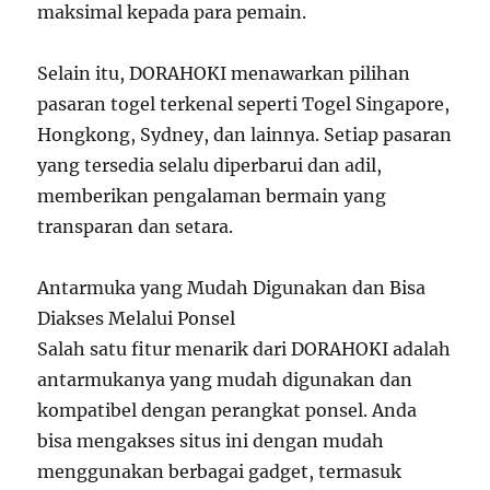
maksimal kepada para pemain.
Selain itu, DORAHOKI menawarkan pilihan
pasaran togel terkenal seperti Togel Singapore,
Hongkong, Sydney, dan lainnya. Setiap pasaran
yang tersedia selalu diperbarui dan adil,
memberikan pengalaman bermain yang
transparan dan setara.
Antarmuka yang Mudah Digunakan dan Bisa
Diakses Melalui Ponsel
Salah satu fitur menarik dari DORAHOKI adalah
antarmukanya yang mudah digunakan dan
kompatibel dengan perangkat ponsel. Anda
bisa mengakses situs ini dengan mudah
menggunakan berbagai gadget, termasuk