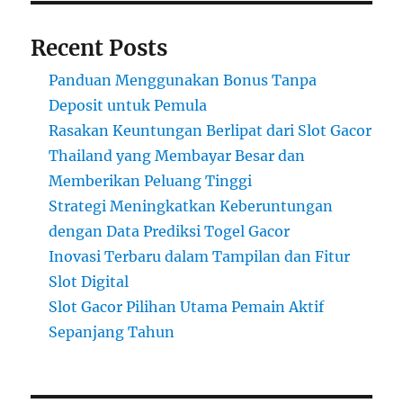
Saja
Recent Posts
Panduan Menggunakan Bonus Tanpa
Deposit untuk Pemula
Rasakan Keuntungan Berlipat dari Slot Gacor
Thailand yang Membayar Besar dan
Memberikan Peluang Tinggi
Strategi Meningkatkan Keberuntungan
dengan Data Prediksi Togel Gacor
Inovasi Terbaru dalam Tampilan dan Fitur
Slot Digital
Slot Gacor Pilihan Utama Pemain Aktif
Sepanjang Tahun