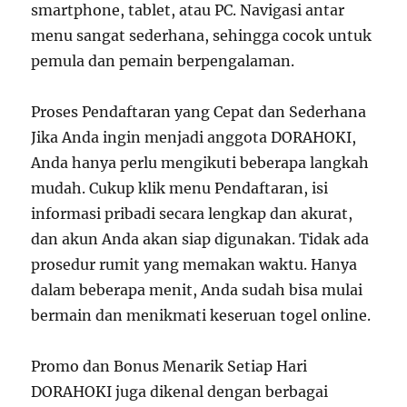
smartphone, tablet, atau PC. Navigasi antar
menu sangat sederhana, sehingga cocok untuk
pemula dan pemain berpengalaman.
Proses Pendaftaran yang Cepat dan Sederhana
Jika Anda ingin menjadi anggota DORAHOKI,
Anda hanya perlu mengikuti beberapa langkah
mudah. Cukup klik menu Pendaftaran, isi
informasi pribadi secara lengkap dan akurat,
dan akun Anda akan siap digunakan. Tidak ada
prosedur rumit yang memakan waktu. Hanya
dalam beberapa menit, Anda sudah bisa mulai
bermain dan menikmati keseruan togel online.
Promo dan Bonus Menarik Setiap Hari
DORAHOKI juga dikenal dengan berbagai