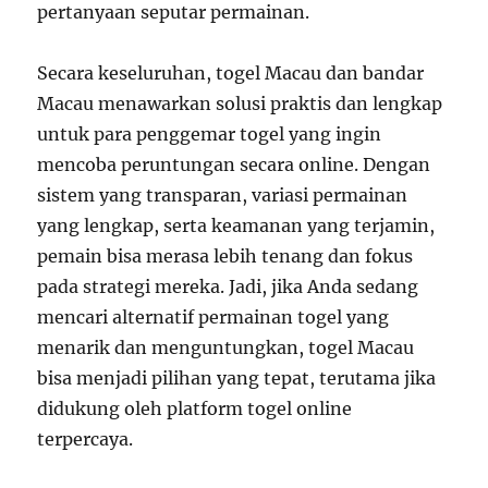
pertanyaan seputar permainan.
Secara keseluruhan, togel Macau dan bandar
Macau menawarkan solusi praktis dan lengkap
untuk para penggemar togel yang ingin
mencoba peruntungan secara online. Dengan
sistem yang transparan, variasi permainan
yang lengkap, serta keamanan yang terjamin,
pemain bisa merasa lebih tenang dan fokus
pada strategi mereka. Jadi, jika Anda sedang
mencari alternatif permainan togel yang
menarik dan menguntungkan, togel Macau
bisa menjadi pilihan yang tepat, terutama jika
didukung oleh platform togel online
terpercaya.