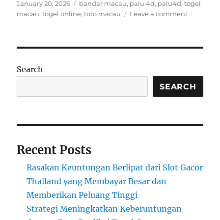
Posted
Tags
January 20, 2026
bandar macau
,
palu 4d
,
palu4d
,
togel
on
on
macau
,
togel online
,
toto macau
Leave a comment
Data
Macau:
Informasi
Penting
untuk
Search
Menang
di
SEARCH
Toto
Macau
Recent Posts
Rasakan Keuntungan Berlipat dari Slot Gacor
Thailand yang Membayar Besar dan
Memberikan Peluang Tinggi
Strategi Meningkatkan Keberuntungan