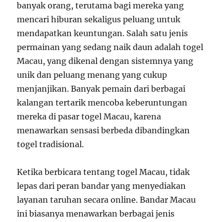
banyak orang, terutama bagi mereka yang
mencari hiburan sekaligus peluang untuk
mendapatkan keuntungan. Salah satu jenis
permainan yang sedang naik daun adalah togel
Macau, yang dikenal dengan sistemnya yang
unik dan peluang menang yang cukup
menjanjikan. Banyak pemain dari berbagai
kalangan tertarik mencoba keberuntungan
mereka di pasar togel Macau, karena
menawarkan sensasi berbeda dibandingkan
togel tradisional.
Ketika berbicara tentang togel Macau, tidak
lepas dari peran bandar yang menyediakan
layanan taruhan secara online. Bandar Macau
ini biasanya menawarkan berbagai jenis