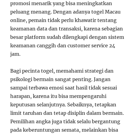
promosi menarik yang bisa meningkatkan
peluang menang. Dengan adanya togel Macau
online, pemain tidak perlu khawatir tentang
keamanan data dan transaksi, karena sebagian
besar platform sudah dilengkapi dengan sistem
keamanan canggih dan customer service 24
jam.
Bagi pecinta togel, memahami strategi dan
psikologi bermain sangat penting. Jangan
sampai terbawa emosi saat hasil tidak sesuai
harapan, karena itu bisa mempengaruhi
keputusan selanjutnya. Sebaiknya, tetapkan
limit taruhan dan tetap disiplin dalam bermain.
Pemilihan angka juga tidak selalu bergantung
pada keberuntungan semata, melainkan bisa