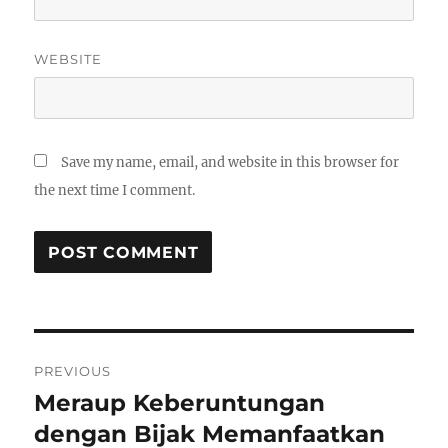
WEBSITE
Save my name, email, and website in this browser for
the next time I comment.
Post
PREVIOUS
navigation
Meraup Keberuntungan
Previous
post:
dengan Bijak Memanfaatkan