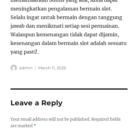
memanfaatkan bonus yang ada, Anda dapat
meningkatkan pengalaman bermain slot.
Selalu ingat untuk bermain dengan tanggung
jawab dan menikmati setiap sesi permainan.
Walaupun kemenangan tidak dapat dijamin,
kesenangan dalam bermain slot adalah sesuatu
yang pasti!.
Author
Posted
admin
March 11, 2025
on
Leave a Reply
Your email address will not be published.
Required fields
are marked
*