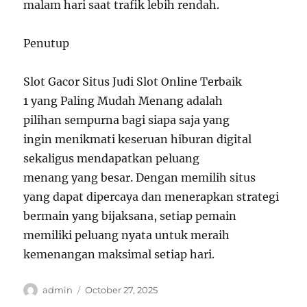
malam hari saat trafik lebih rendah.
Penutup
Slot Gacor Situs Judi Slot Online Terbaik
1 yang Paling Mudah Menang adalah
pilihan sempurna bagi siapa saja yang
ingin menikmati keseruan hiburan digital
sekaligus mendapatkan peluang
menang yang besar. Dengan memilih situs
yang dapat dipercaya dan menerapkan strategi
bermain yang bijaksana, setiap pemain
memiliki peluang nyata untuk meraih
kemenangan maksimal setiap hari.
Author
Posted
admin
October 27, 2025
on