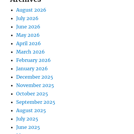
August 2026
July 2026
June 2026
May 2026
April 2026
March 2026
February 2026
January 2026
December 2025
November 2025
October 2025
September 2025
August 2025
July 2025
June 2025