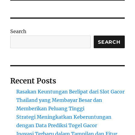
Search
SEARCH
Recent Posts
Rasakan Keuntungan Berlipat dari Slot Gacor
Thailand yang Membayar Besar dan
Memberikan Peluang Tinggi
Strategi Meningkatkan Keberuntungan
dengan Data Prediksi Togel Gacor
Inovasi Terbaru dalam Tampilan dan Fitur