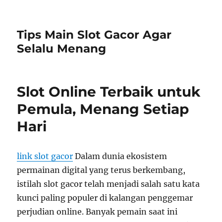
Tips Main Slot Gacor Agar
Selalu Menang
Slot Online Terbaik untuk
Pemula, Menang Setiap
Hari
link slot gacor
Dalam dunia ekosistem
permainan digital yang terus berkembang,
istilah slot gacor telah menjadi salah satu kata
kunci paling populer di kalangan penggemar
perjudian online. Banyak pemain saat ini