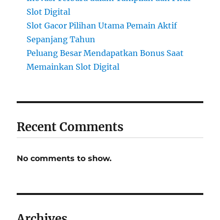
Slot Digital
Slot Gacor Pilihan Utama Pemain Aktif
Sepanjang Tahun
Peluang Besar Mendapatkan Bonus Saat
Memainkan Slot Digital
Recent Comments
No comments to show.
Archives