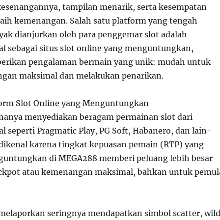
kesenangannya, tampilan menarik, serta kesempatan
aih kemenangan. Salah satu platform yang tengah
yak dianjurkan oleh para penggemar slot adalah
nal sebagai situs slot online yang menguntungkan,
ikan pengalaman bermain yang unik: mudah untuk
gan maksimal dan melakukan penarikan.
orm Slot Online yang Menguntungkan
hanya menyediakan beragam permainan slot dari
l seperti Pragmatic Play, PG Soft, Habanero, dan lain-
a dikenal karena tingkat kepuasan pemain (RTP) yang
nguntungkan di MEGA288 memberi peluang lebih besar
ackpot atau kemenangan maksimal, bahkan untuk pemul
elaporkan seringnya mendapatkan simbol scatter, wild