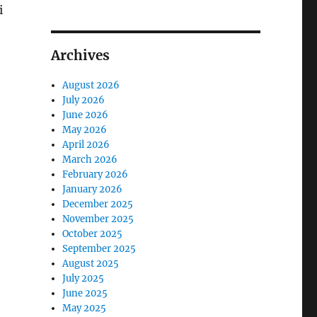
i
Archives
August 2026
July 2026
June 2026
May 2026
April 2026
March 2026
February 2026
January 2026
December 2025
November 2025
October 2025
September 2025
August 2025
July 2025
June 2025
May 2025