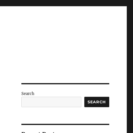
Search
SEARCH