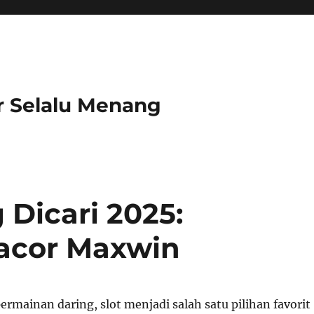
ar Selalu Menang
 Dicari 2025:
acor Maxwin
ermainan daring, slot menjadi salah satu pilihan favorit