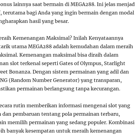
onus lainnya saat bermain di MEGA288. Ini jelas menjad
if, terutama bagi Anda yang ingin bermain dengan modal
gharapkan hasil yang besar.
raih Kemenangan Maksimal? Inilah Kenyataannya
a tarik utama MEGA288 adalah kemudahan dalam meraih
simal. Kemenangan maksimal bisa diraih dalam
an slot terkenal seperti Gates of Olympus, Starlight
weet Bonanza. Dengan sistem permainan yang adil dan
G (Random Number Generator) yang transparan,
ikan permainan berlangsung tanpa kecurangan.
cara rutin memberikan informasi mengenai slot yang
dan pembaruan tentang pola permainan terbaru,
n memilih permainan yang sedang populer. Kombinasi
bih banyak kesempatan untuk meraih kemenangan